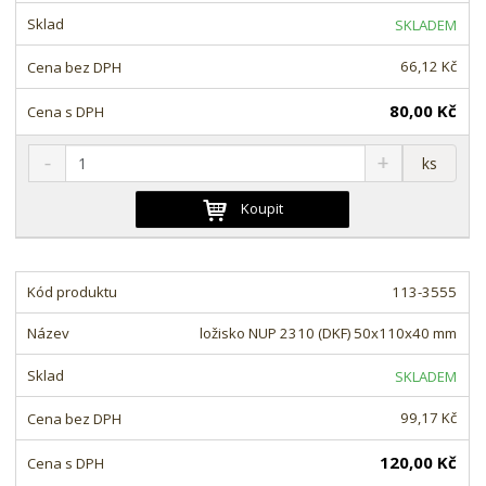
t
s
t
SKLADEM
v
t
í
v
66,12 Kč
í
80,00 Kč
S
N
Z
ks
n
a
m
í
v
ě
Koupit
ž
ý
n
i
š
i
t
i
t
m
t
113-3555
p
n
m
o
o
n
ložisko NUP 2310 (DKF) 50x110x40 mm
ž
o
č
s
ž
e
SKLADEM
t
s
t
v
t
99,17 Kč
í
v
í
120,00 Kč