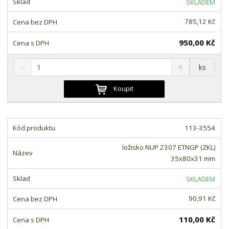
SKLADEM
v
t
í
v
785,12 Kč
í
950,00 Kč
S
N
Z
ks
n
a
m
í
v
ě
Koupit
ž
ý
n
i
š
i
t
i
t
m
t
113-3554
p
n
m
o
o
n
ložisko NUP 2307 ETNGP (ZKL)
ž
o
č
35x80x31 mm
s
ž
e
t
s
t
SKLADEM
v
t
í
v
90,91 Kč
í
110,00 Kč