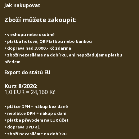
s
ž
e
Jak nakupovat
t
s
t
v
t
Zboží můžete zakoupit:
í
v
í
• v eshopu nebo osobně
• platba hotově, QR Platbou nebo bankou
• doprava nad 3.000,- Kč zdarma
• zboží nezasíláme na dobírku, ani nepožadujeme platbu
předem
Export do států EU
Kurz 8/2026:
1,0 EUR = 24,160 Kč
• plátce DPH = nákup bez daně
• neplátce DPH = nákup s daní
• platba převodem na EUR účet
• doprava DPD aj.
• zboží nezasíláme na dobírku