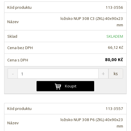
t
m
t
113-3556
p
n
m
o
o
n
ložisko NUP 308 C3 (ZKL) 40x90x23
ž
o
č
mm
s
ž
e
t
s
t
SKLADEM
v
t
í
v
66,12 Kč
í
80,00 Kč
S
N
Z
ks
n
a
m
í
v
ě
Koupit
ž
ý
n
i
š
i
t
i
t
m
t
113-3557
p
n
m
o
o
n
ložisko NUP 308 P6 (ZKL) 40x90x23
ž
o
č
mm
s
ž
e