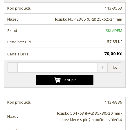
a
z
b
113-3553
e
u
n
ložisko NUP 2305 (URB) 25x62x24 mm
l
í
k
SKLADEM
p
o
r
57,85 Kč
o
v
d
ý
70,00 Kč
u
v
k
S
N
Z
ý
ks
t
n
a
m
p
ů
í
v
ě
Koupit
i
ž
ý
n
i
š
s
i
t
i
t
m
t
113-6886
p
n
m
o
o
n
ložisko 504763 (FAG) 35x80x20 mm -
ž
o
č
bez klece s plným počtem válečků
s
ž
e
t
s
t