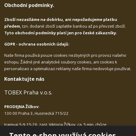
Obchodní podmínky.
Zboží nezasíláme na dobírku, ani nepožadujeme platbu
předem,
tzn. dodané zboží zaplatíte bankou až po převzetí zboží.
Tyto obchodní podmínky platí jen pro české zákazníky.
GDPR - ochrana osobních údajů:
Naše firma používá pouze cookies nezbytných pro provoz našeho
eshopu. Žádné jiné analytické soubory cookies, ani cookies k
personalizaci a optimalizaci reklamy naše firma nedovoluje používat.
Kontaktujte nás
TOBEX Praha v.o.s.
PRODEJNA Žižkov:
130 00 Praha 3, Husinecká 715/22
tramvaj 5-9-15-26, zast. Viktoria Žižkov, ca. 5 min. chůze
Po-Pá: 9.00 - 17.30, bez přestávky na oběd
Tento e-shop využívá cookies