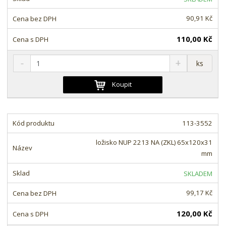
v
t
í
v
90,91 Kč
í
110,00 Kč
S
N
Z
ks
n
a
m
í
v
ě
Koupit
ž
ý
n
i
š
i
t
i
t
m
t
113-3552
p
n
m
o
o
n
ložisko NUP 2213 NA (ZKL) 65x120x31
ž
o
č
mm
s
ž
e
t
s
t
SKLADEM
v
t
í
v
99,17 Kč
í
120,00 Kč