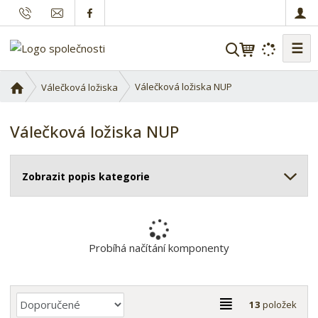
☰
V
y
h
Ú
Válečková ložiska NUP
Válečková ložiska
l
v
o
e
Válečková ložiska NUP
d
d
n
a
í
t
Zobrazit popis kategorie
s
t
r
a
n
Probíhá načítání komponenty
a
Ř
T
13
položek
a