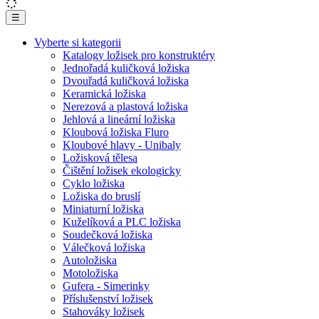
☰
Vyberte si kategorii
Katalogy ložisek pro konstruktéry
Jednořadá kuličková ložiska
Dvouřadá kuličková ložiska
Keramická ložiska
Nerezová a plastová ložiska
Jehlová a lineární ložiska
Kloubová ložiska Fluro
Kloubové hlavy - Unibaly
Ložisková tělesa
Čištění ložisek ekologicky
Cyklo ložiska
Ložiska do bruslí
Miniaturní ložiska
Kuželíková a PLC ložiska
Soudečková ložiska
Válečková ložiska
Autoložiska
Motoložiska
Gufera - Simerinky
Příslušenství ložisek
Stahováky ložisek