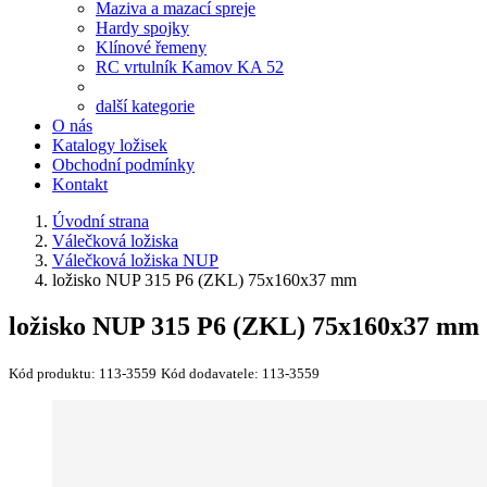
Maziva a mazací spreje
Hardy spojky
Klínové řemeny
RC vrtulník Kamov KA 52
další kategorie
O nás
Katalogy ložisek
Obchodní podmínky
Kontakt
Úvodní strana
Válečková ložiska
Válečková ložiska NUP
ložisko NUP 315 P6 (ZKL) 75x160x37 mm
ložisko NUP 315 P6 (ZKL) 75x160x37 mm
Kód produktu:
113-3559
Kód dodavatele:
113-3559