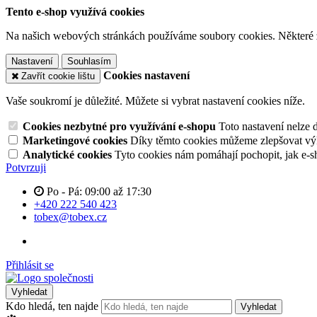
Tento e-shop využívá cookies
Na našich webových stránkách používáme soubory cookies. Některé z n
Nastavení
Souhlasím
Cookies nastavení
Zavřít cookie lištu
Vaše soukromí je důležité. Můžete si vybrat nastavení cookies níže.
Cookies nezbytné pro využívání e-shopu
Toto nastavení nelze 
Marketingové cookies
Díky těmto cookies můžeme zlepšovat výko
Analytické cookies
Tyto cookies nám pomáhají pochopit, jak e-s
Potvrzuji
Po - Pá: 09:00 až 17:30
+420 222 540 423
tobex@tobex.cz
Přihlásit se
Vyhledat
Kdo hledá, ten najde
Vyhledat