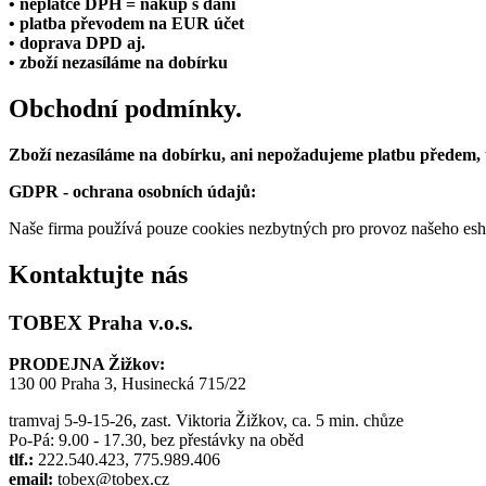
• neplátce DPH = nákup s daní
• platba převodem na EUR účet
• doprava DPD aj.
• zboží nezasíláme na dobírku
Obchodní podmínky.
Zboží nezasíláme na dobírku, ani nepožadujeme platbu předem,
GDPR - ochrana osobních údajů:
Naše firma používá pouze cookies nezbytných pro provoz našeho eshop
Kontaktujte nás
TOBEX Praha v.o.s.
PRODEJNA Žižkov:
130 00 Praha 3, Husinecká 715/22
tramvaj 5-9-15-26, zast. Viktoria Žižkov, ca. 5 min. chůze
Po-Pá: 9.00 - 17.30, bez přestávky na oběd
tlf.:
222.540.423, 775.989.406
email:
tobex@tobex.cz