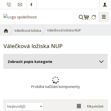
☰
V
y
h
Ú
Válečková ložiska NUP
Válečková ložiska
l
v
o
e
Válečková ložiska NUP
d
d
n
a
í
t
Zobrazit popis kategorie
s
t
r
a
n
Probíhá načítání komponenty
a
Ř
T
13
položek
a