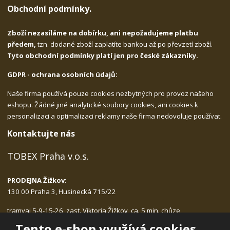
Obchodní podmínky.
Zboží nezasíláme na dobírku, ani nepožadujeme platbu
předem,
tzn. dodané zboží zaplatíte bankou až po převzetí zboží.
Tyto obchodní podmínky platí jen pro české zákazníky.
GDPR - ochrana osobních údajů:
Naše firma používá pouze cookies nezbytných pro provoz našeho
eshopu. Žádné jiné analytické soubory cookies, ani cookies k
personalizaci a optimalizaci reklamy naše firma nedovoluje používat.
Kontaktujte nás
TOBEX Praha v.o.s.
PRODEJNA Žižkov:
130 00 Praha 3, Husinecká 715/22
tramvaj 5-9-15-26, zast. Viktoria Žižkov, ca. 5 min. chůze
Po-Pá: 9.00 - 17.30, bez přestávky na oběd
Tento e-shop využívá cookies