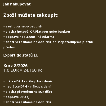
s
ž
e
Jak nakupovat
t
s
t
v
t
Zboží můžete zakoupit:
í
v
í
• v eshopu nebo osobně
• platba hotově, QR Platbou nebo bankou
• doprava nad 3.000,- Kč zdarma
• zboží nezasíláme na dobírku, ani nepožadujeme platbu
předem
Export do států EU
Kurz 8/2026:
1,0 EUR = 24,160 Kč
• plátce DPH = nákup bez daně
• neplátce DPH = nákup s daní
• platba převodem na EUR účet
• doprava DPD aj.
• zboží nezasíláme na dobírku