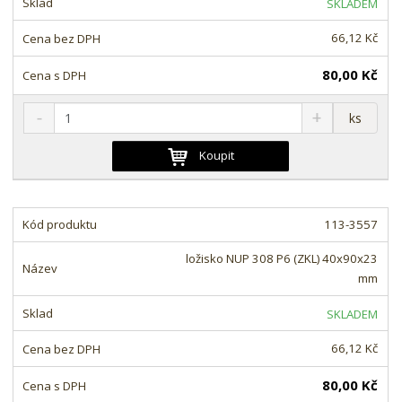
SKLADEM
v
t
í
v
66,12 Kč
í
80,00 Kč
S
N
Z
ks
n
a
m
í
v
ě
Koupit
ž
ý
n
i
š
i
t
i
t
m
t
113-3557
p
n
m
o
o
n
ložisko NUP 308 P6 (ZKL) 40x90x23
ž
o
č
mm
s
ž
e
t
s
t
SKLADEM
v
t
í
v
66,12 Kč
í
80,00 Kč