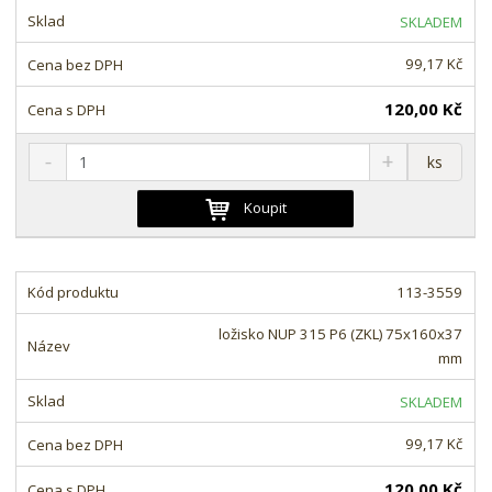
s
ž
e
SKLADEM
t
s
t
v
t
99,17 Kč
í
v
í
120,00 Kč
S
N
Z
ks
n
a
m
í
v
ě
Koupit
ž
ý
n
i
š
i
t
i
t
m
t
113-3559
p
n
m
o
o
n
ložisko NUP 315 P6 (ZKL) 75x160x37
ž
o
č
mm
s
ž
e
t
s
t
SKLADEM
v
t
í
v
99,17 Kč
í
120,00 Kč