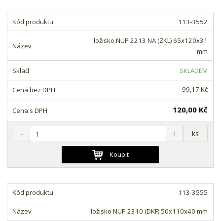
i
t
i
t
m
t
113-3552
p
n
m
o
o
n
ložisko NUP 2213 NA (ZKL) 65x120x31
ž
o
č
mm
s
ž
e
t
s
t
SKLADEM
v
t
í
v
99,17 Kč
í
120,00 Kč
S
N
Z
ks
n
a
m
í
v
ě
Koupit
ž
ý
n
i
š
i
t
i
t
m
t
113-3555
p
n
m
o
o
n
ložisko NUP 2310 (DKF) 50x110x40 mm
ž
o
č