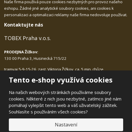
Naše firma používá pouze cookies nezbytných pro provoz našeho
eshopu. Žádné jiné analytické soubory cookies, ani cookies k
personalizaci a optimalizaci reklamy naše firma nedovoluje používat.
Kontaktujte nás
TOBEX Praha v.o.s.
PRODEJNA Žižkov:
130 00 Praha 3, Husinecká 715/22
tramvaj 5-9-15-26, zast. Viktoria Žižkov, ca. 5 min. chůze
Po-Pá: 9.00 - 17.30, bez přestávky na oběd
Tento e-shop využívá cookies
tlf.:
222.540.423, 775.989.406
email:
tobex@tobex.cz
Na našich webových stránkách používáme soubory
cookies. Některé z nich jsou nezbytné, zatímco jiné nám
pomáhají vylepšit tento web a váš uživatelský zážitek.
Souhlasíte s používáním všech cookies?
© 2026, TOBEX Praha v.o.s.
Nastavení
Prohlášení o přístupnosti
|
Mapa stránek
|