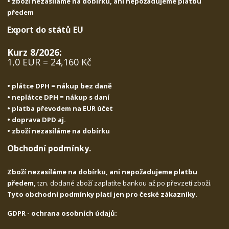
• zboží nezasíláme na dobírku, ani nepožadujeme platbu
předem
Export do států EU
Kurz 8/2026:
1,0 EUR = 24,160 Kč
• plátce DPH = nákup bez daně
• neplátce DPH = nákup s daní
• platba převodem na EUR účet
• doprava DPD aj.
• zboží nezasíláme na dobírku
Obchodní podmínky.
Zboží nezasíláme na dobírku, ani nepožadujeme platbu
předem,
tzn. dodané zboží zaplatíte bankou až po převzetí zboží.
Tyto obchodní podmínky platí jen pro české zákazníky.
GDPR - ochrana osobních údajů: