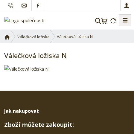
☰
V
y
h
Ú
Válečková ložiska N
Válečková ložiska
l
v
o
e
Válečková ložiska N
d
d
n
a
í
t
s
t
r
a
n
a
Jak nakupovat
Zboží můžete zakoupit: