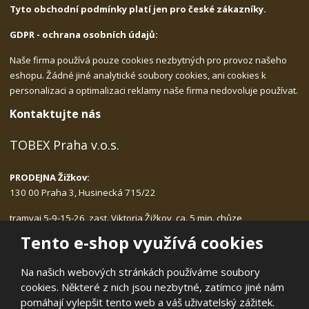
Tyto obchodní podmínky platí jen pro české zákazníky.
GDPR - ochrana osobních údajů:
Naše firma používá pouze cookies nezbytných pro provoz našeho
eshopu. Žádné jiné analytické soubory cookies, ani cookies k
personalizaci a optimalizaci reklamy naše firma nedovoluje používat.
Kontaktujte nás
TOBEX Praha v.o.s.
PRODEJNA Žižkov:
130 00 Praha 3, Husinecká 715/22
tramvaj 5-9-15-26, zast. Viktoria Žižkov, ca. 5 min. chůze
Po-Pá: 9.00 - 17.30, bez přestávky na oběd
Tento e-shop využívá cookies
tlf.:
222.540.423, 775.989.406
email:
tobex@tobex.cz
Na našich webových stránkách používáme soubory
cookies. Některé z nich jsou nezbytné, zatímco jiné nám
pomáhají vylepšit tento web a váš uživatelský zážitek.