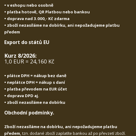
• v eshopu nebo osobně
• platba hotově, QR Platbou nebo bankou
• doprava nad 3.000,- Kč zdarma
• zboží nezasíláme na dobírku, ani nepožadujeme platbu
předem
Export do států EU
Kurz 8/2026:
1,0 EUR = 24,160 Kč
• plátce DPH = nákup bez daně
• neplátce DPH = nákup s daní
• platba převodem na EUR účet
• doprava DPD aj.
• zboží nezasíláme na dobírku
Obchodní podmínky.
Zboží nezasíláme na dobírku, ani nepožadujeme platbu
předem,
tzn. dodané zboží zaplatíte bankou až po převzetí zboží.