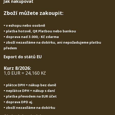
Jak nakupovat
Zboží můžete zakoupit:
• v eshopu nebo osobně
• platba hotově, QR Platbou nebo bankou
• doprava nad 3.000,- Kč zdarma
• zboží nezasíláme na dobírku, ani nepožadujeme platbu
předem
Export do států EU
Kurz 8/2026:
1,0 EUR = 24,160 Kč
• plátce DPH = nákup bez daně
• neplátce DPH = nákup s daní
• platba převodem na EUR účet
• doprava DPD aj.
• zboží nezasíláme na dobírku