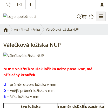
☰
V
y
h
Ú
Válečková ložiska NUP
Válečková ložiska
l
v
o
e
Válečková ložiska NUP
d
d
n
a
í
t
s
t
NUP = vnitřní kroužek ložiska nelze posouvat, má
r
přítlačný kroužek
a
n
d
= průměr otvoru ložiska v mm
a
D
= vnější průměr ložiska v mm
B
= šířka ložiska v mm
typ ložiska
rozměr dxDxB
poznámka