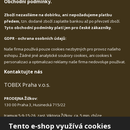
Obchodní podmínky.
Zboží nezasíláme na dobírku, ani nepožadujeme platbu
předem,
tzn. dodané zboží zaplatíte bankou až po převzetí zboží.
Tyto obchodní podmínky platí jen pro české zákazníky.
GDPR - ochrana osobních údajů:
Naše firma používá pouze cookies nezbytných pro provoz našeho
eshopu. Žádné jiné analytické soubory cookies, ani cookies k
personalizaci a optimalizaci reklamy naše firma nedovoluje používat.
Kontaktujte nás
TOBEX Praha v.o.s.
PRODEJNA Žižkov:
130 00 Praha 3, Husinecká 715/22
tramvaj 5-9-15-26, zast. Viktoria Žižkov, ca. 5 min. chůze
Po-Pá: 9.00 - 17.30, bez přestávky na oběd
Tento e-shop využívá cookies
tlf.:
222.540.423, 775.989.406