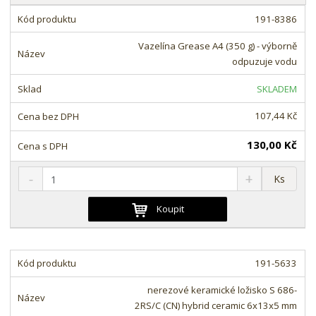
a
z
b
191-8386
e
u
n
Vazelína Grease A4 (350 g) - výborně
l
í
odpuzuje vodu
k
p
o
SKLADEM
r
o
v
107,44 Kč
d
ý
u
v
130,00 Kč
k
ý
t
S
N
Z
p
Ks
ů
n
a
m
i
í
v
ě
Koupit
s
ž
ý
n
i
š
i
t
i
t
m
t
191-5633
p
n
m
o
o
n
nerezové keramické ložisko S 686-
ž
o
č
2RS/C (CN) hybrid ceramic 6x13x5 mm
s
ž
e