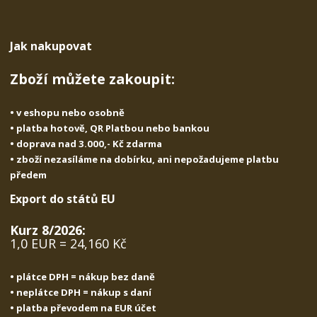
o
o
n
ž
o
č
s
ž
e
Jak nakupovat
t
s
t
v
t
Zboží můžete zakoupit:
í
v
í
• v eshopu nebo osobně
• platba hotově, QR Platbou nebo bankou
• doprava nad 3.000,- Kč zdarma
• zboží nezasíláme na dobírku, ani nepožadujeme platbu
předem
Export do států EU
Kurz 8/2026:
1,0 EUR = 24,160 Kč
• plátce DPH = nákup bez daně
• neplátce DPH = nákup s daní
• platba převodem na EUR účet