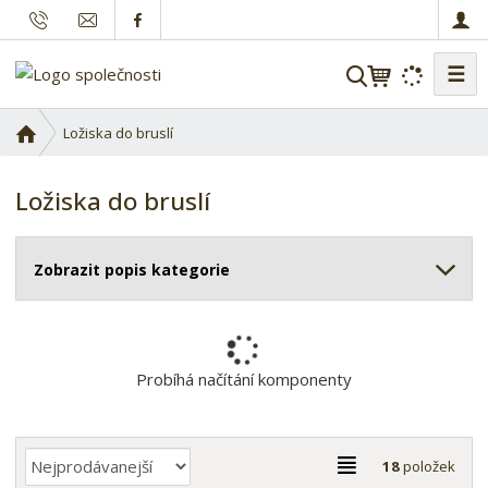
☰
V
y
h
Ú
Ložiska do bruslí
l
v
o
e
Ložiska do bruslí
d
d
n
a
í
t
Zobrazit popis kategorie
s
t
r
a
n
Probíhá načítání komponenty
a
Ř
T
18
položek
a