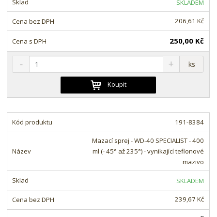
SKLADEM
v
t
í
v
206,61 Kč
í
250,00 Kč
S
N
Z
ks
n
a
m
í
v
ě
Koupit
ž
ý
n
i
š
i
t
i
t
m
t
191-8384
p
n
m
o
o
n
Mazací sprej - WD-40 SPECIALIST - 400
ž
o
č
ml (- 45° až 235°) - vynikající teflonové
s
ž
e
mazivo
t
s
t
v
t
SKLADEM
í
v
í
239,67 Kč