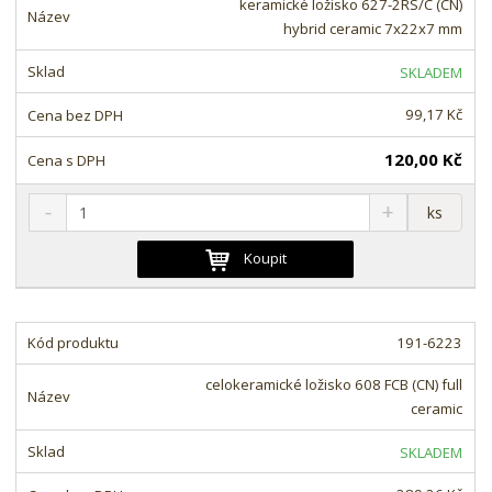
keramické ložisko 627-2RS/C (CN)
ž
o
č
hybrid ceramic 7x22x7 mm
s
ž
e
t
s
t
SKLADEM
v
t
í
v
99,17 Kč
í
120,00 Kč
S
N
Z
ks
n
a
m
í
v
ě
Koupit
ž
ý
n
i
š
i
t
i
t
m
t
191-6223
p
n
m
o
o
n
celokeramické ložisko 608 FCB (CN) full
ž
o
č
ceramic
s
ž
e
t
s
t
SKLADEM
v
t
í
v