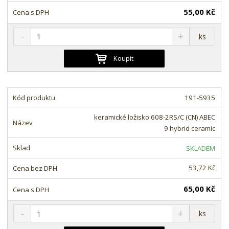
55,00 Kč
S
N
Z
ks
n
a
m
í
v
ě
Koupit
ž
ý
n
i
š
i
t
i
t
m
t
191-5935
p
n
m
o
o
n
keramické ložisko 608-2RS/C (CN) ABEC
ž
o
č
9 hybrid ceramic
s
ž
e
t
s
t
SKLADEM
v
t
í
v
53,72 Kč
í
65,00 Kč
S
N
Z
ks
n
a
m