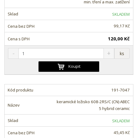
min. tření a max. zatížení
s
ž
e
t
s
t
SKLADEM
v
t
í
v
99,17 Kč
í
120,00 Kč
S
N
Z
ks
n
a
m
í
v
ě
Koupit
ž
ý
n
i
š
i
t
i
t
m
t
191-7047
p
n
m
o
o
n
keramické ložisko 608-2RS/C (CN) ABEC
ž
o
č
5 hybrid ceramic
s
ž
e
t
s
t
SKLADEM
v
t
í
v
45,45 Kč
í