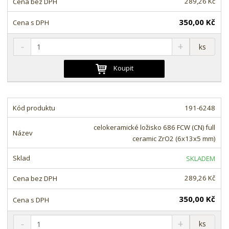
289,26 Kč
í
350,00 Kč
S
N
Z
ks
n
a
m
í
v
ě
Koupit
ž
ý
n
i
š
i
t
i
t
m
t
191-6248
p
n
m
o
o
n
celokeramické ložisko 686 FCW (CN) full
ž
o
č
ceramic ZrO2 (6x13x5 mm)
s
ž
e
t
s
t
SKLADEM
v
t
í
v
289,26 Kč
í
350,00 Kč
S
N
Z
ks