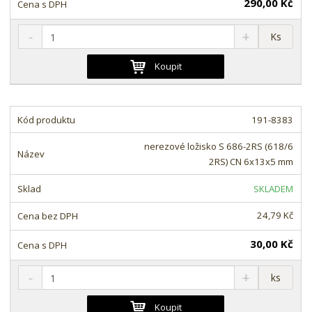
290,00 Kč
S
N
Z
Ks
n
a
m
í
v
ě
Koupit
ž
ý
n
i
š
i
t
i
t
m
t
191-8383
p
n
m
o
o
n
nerezové ložisko S 686-2RS (618/6
ž
o
č
2RS) CN 6x13x5 mm
s
ž
e
t
s
t
SKLADEM
v
t
í
v
24,79 Kč
í
30,00 Kč
S
N
Z
ks
n
a
m
í
v
ě
Koupit