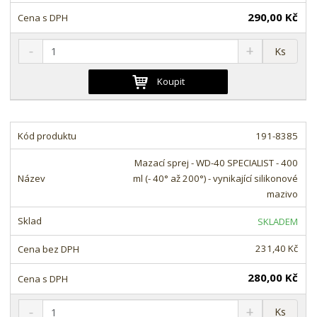
290,00 Kč
S
N
Z
Ks
n
a
m
í
v
ě
Koupit
ž
ý
n
i
š
i
t
i
t
m
t
191-8385
p
n
m
o
o
n
Mazací sprej - WD-40 SPECIALIST - 400
ž
o
č
ml (- 40° až 200°) - vynikající silikonové
s
ž
e
mazivo
t
s
t
v
t
SKLADEM
í
v
í
231,40 Kč
280,00 Kč
S
N
Z
Ks