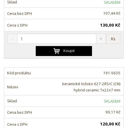
t
s
t
SKLADEM
v
t
í
v
107,44 Kč
í
130,00 Kč
S
N
Z
Ks
n
a
m
í
v
ě
Koupit
ž
ý
n
i
š
i
t
i
t
m
t
191-5635
p
n
m
o
o
n
keramické ložisko 627-2RS/C (CN)
ž
o
č
hybrid ceramic 7x22x7 mm
s
ž
e
t
s
t
SKLADEM
v
t
í
v
99,17 Kč
í
120,00 Kč