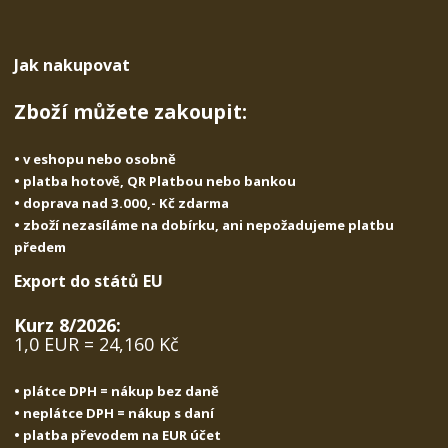
o
o
n
ž
o
č
s
ž
e
Jak nakupovat
t
s
t
v
t
Zboží můžete zakoupit:
í
v
í
• v eshopu nebo osobně
• platba hotově, QR Platbou nebo bankou
• doprava nad 3.000,- Kč zdarma
• zboží nezasíláme na dobírku, ani nepožadujeme platbu
předem
Export do států EU
Kurz 8/2026:
1,0 EUR = 24,160 Kč
• plátce DPH = nákup bez daně
• neplátce DPH = nákup s daní
• platba převodem na EUR účet