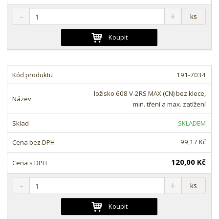
S
N
Z
ks
n
a
m
í
v
ě
Koupit
ž
ý
n
i
š
i
t
i
t
m
t
191-7034
p
n
m
o
o
n
ložisko 608 V-2RS MAX (CN) bez klece,
ž
o
č
min. tření a max. zatížení
s
ž
e
t
s
t
SKLADEM
v
t
í
v
99,17 Kč
í
120,00 Kč
S
N
Z
ks
n
a
m
í
v
ě
Koupit
ž
ý
n