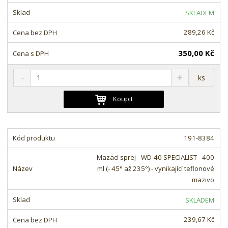
t
s
t
SKLADEM
v
t
í
v
289,26 Kč
í
350,00 Kč
S
N
Z
ks
n
a
m
í
v
ě
Koupit
ž
ý
n
i
š
i
t
i
t
m
t
191-8384
p
n
m
o
o
n
Mazací sprej - WD-40 SPECIALIST - 400
ž
o
č
ml (- 45° až 235°) - vynikající teflonové
s
ž
e
mazivo
t
s
t
v
t
SKLADEM
í
v
í
239,67 Kč