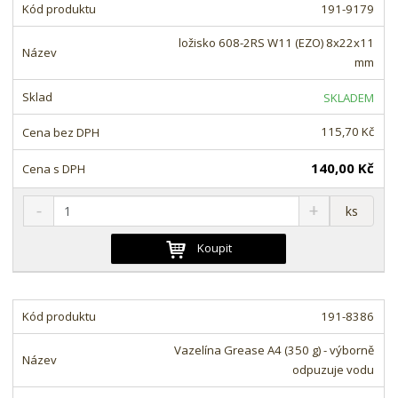
m
t
191-9179
p
n
m
o
o
n
ložisko 608-2RS W11 (EZO) 8x22x11
ž
o
č
mm
s
ž
e
t
s
t
SKLADEM
v
t
í
v
115,70 Kč
í
140,00 Kč
S
N
Z
ks
n
a
m
í
v
ě
Koupit
ž
ý
n
i
š
i
t
i
t
m
t
191-8386
p
n
m
o
o
n
Vazelína Grease A4 (350 g) - výborně
ž
o
č
odpuzuje vodu
s
ž
e