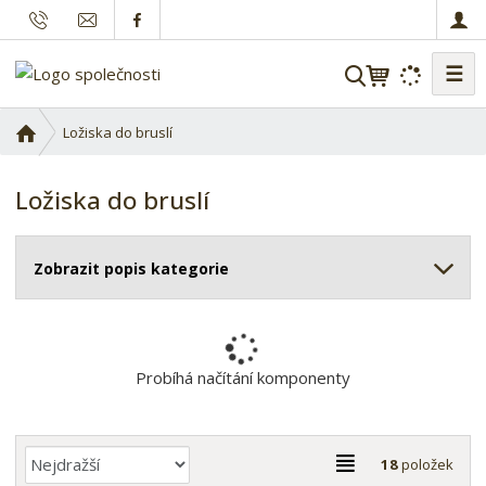
☰
V
y
h
Ú
Ložiska do bruslí
l
v
o
e
Ložiska do bruslí
d
d
n
a
í
t
Zobrazit popis kategorie
s
t
r
a
n
Probíhá načítání komponenty
a
Ř
T
18
položek
a