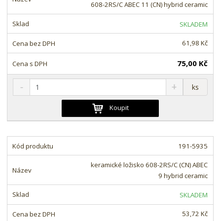
ž
o
608-2RS/C ABEC 11 (CN) hybrid ceramic
s
ž
e
t
s
t
SKLADEM
v
t
í
v
61,98 Kč
í
75,00 Kč
S
N
Z
ks
n
a
m
í
v
ě
Koupit
ž
ý
n
i
š
i
t
i
t
m
t
191-5935
p
n
m
o
o
n
keramické ložisko 608-2RS/C (CN) ABEC
ž
o
č
9 hybrid ceramic
s
ž
e
t
s
t
SKLADEM
v
t
í
v
53,72 Kč