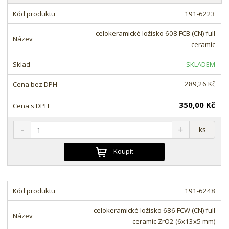
a
z
b
191-6223
e
u
n
celokeramické ložisko 608 FCB (CN) full
l
í
ceramic
k
p
o
SKLADEM
r
o
v
289,26 Kč
d
ý
u
v
350,00 Kč
k
ý
t
S
N
Z
p
ks
ů
n
a
m
i
í
v
ě
Koupit
s
ž
ý
n
i
š
i
t
i
t
m
t
191-6248
p
n
m
o
o
n
celokeramické ložisko 686 FCW (CN) full
ž
o
č
ceramic ZrO2 (6x13x5 mm)
s
ž
e