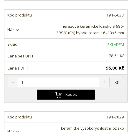
i
š
i
t
i
t
m
t
191-5633
p
n
m
o
o
n
nerezové keramické ložisko S 686-
ž
o
č
2RS/C (CN) hybrid ceramic 6x13x5 mm
s
ž
e
t
s
t
SKLADEM
v
t
í
v
78,51 Kč
í
95,00 Kč
S
N
Z
ks
n
a
m
í
v
ě
Koupit
ž
ý
n
i
š
i
t
i
t
m
t
191-7029
p
n
m
o
o
n
keramické vysokorychlostní ložisko
č