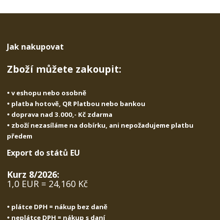
Jak nakupovat
Zboží můžete zakoupit:
• v eshopu nebo osobně
• platba hotově, QR Platbou nebo bankou
• doprava nad 3.000,- Kč zdarma
• zboží nezasíláme na dobírku, ani nepožadujeme platbu
předem
Export do států EU
Kurz 8/2026:
1,0 EUR = 24,160 Kč
• plátce DPH = nákup bez daně
• neplátce DPH = nákup s daní