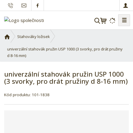
☰
V
y
h
Ú
Stahováky ložisek
l
v
o
univerzální stahovák pružin USP 1000 (3 svorky, pro drát pružiny
e
d
d 8-16 mm)
d
n
a
í
t
univerzální stahovák pružin USP 1000
s
(3 svorky, pro drát pružiny d 8-16 mm)
t
r
K
a
Kód produktu:
101-1838
ó
n
d
a
d
o
d