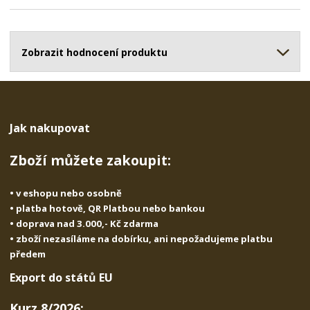
p
n
m
o
o
n
ž
o
č
s
ž
Zobrazit hodnocení produktu
e
t
s
t
v
t
í
v
í
Jak nakupovat
Zboží můžete zakoupit:
• v eshopu nebo osobně
• platba hotově, QR Platbou nebo bankou
• doprava nad 3.000,- Kč zdarma
• zboží nezasíláme na dobírku, ani nepožadujeme platbu
předem
Export do států EU
Kurz 8/2026: