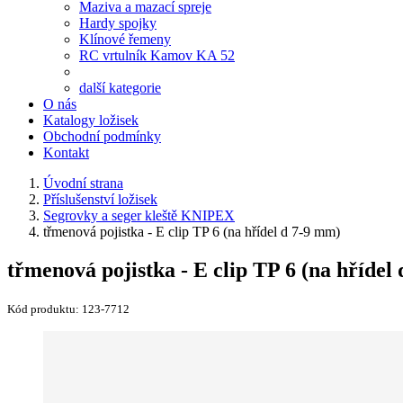
Maziva a mazací spreje
Hardy spojky
Klínové řemeny
RC vrtulník Kamov KA 52
další kategorie
O nás
Katalogy ložisek
Obchodní podmínky
Kontakt
Úvodní strana
Příslušenství ložisek
Segrovky a seger kleště KNIPEX
třmenová pojistka - E clip TP 6 (na hřídel d 7-9 mm)
třmenová pojistka - E clip TP 6 (na hřídel
Kód produktu:
123-7712