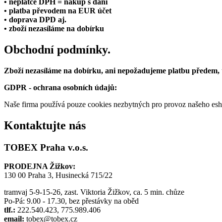
• neplátce DPH = nákup s daní
• platba převodem na EUR účet
• doprava DPD aj.
• zboží nezasíláme na dobírku
Obchodní podmínky.
Zboží nezasíláme na dobírku, ani nepožadujeme platbu předem,
GDPR - ochrana osobních údajů:
Naše firma používá pouze cookies nezbytných pro provoz našeho eshop
Kontaktujte nás
TOBEX Praha v.o.s.
PRODEJNA Žižkov:
130 00 Praha 3, Husinecká 715/22
tramvaj 5-9-15-26, zast. Viktoria Žižkov, ca. 5 min. chůze
Po-Pá: 9.00 - 17.30, bez přestávky na oběd
tlf.:
222.540.423, 775.989.406
email:
tobex@tobex.cz