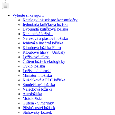
☰
Vyberte si kategorii
Katalogy ložisek pro konstruktéry
Jednořadá kuličková ložiska
Dvouřadá kuličková ložiska
Keramická ložiska
Nerezová a plastová ložiska
Jehlová a lineární ložiska
Kloubová ložiska Fluro
Kloubové hlavy - Unibaly
Ložisková tělesa
Čištění ložisek ekologicky
Cyklo ložiska
Ložiska do bruslí
Miniaturní ložiska
Kuželíková a PLC ložiska
Soudečková ložiska
Válečková ložiska
Autoložiska
Motoložiska
Gufera - Simerinky
Příslušenství ložisek
Stahováky ložisek