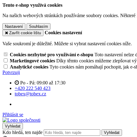
Tento e-shop využívá cookies
Na našich webových stránkách používáme soubory cookies. Některé z n
Nastavení
Souhlasím
Cookies nastavení
Zavřít cookie lištu
Vaše soukromí je důležité. Můžete si vybrat nastavení cookies níže.
Cookies nezbytné pro využívání e-shopu
Toto nastavení nelze 
Marketingové cookies
Díky těmto cookies můžeme zlepšovat výko
Analytické cookies
Tyto cookies nám pomáhají pochopit, jak e-s
Potvrzuji
Po - Pá: 09:00 až 17:30
+420 222 540 423
tobex@tobex.cz
Přihlásit se
Vyhledat
Kdo hledá, ten najde
Vyhledat