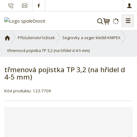
☰
V
y
h
Ú
Příslušenství ložisek
Segrovky a seger kleště KNIPEX
l
v
o
třmenová pojistka TP 3,2 (na hřídel d 4-5 mm)
e
d
d
n
a
třmenová pojistka TP 3,2 (na hřídel d
í
t
4-5 mm)
s
t
r
Kód produktu:
123-7709
a
n
a