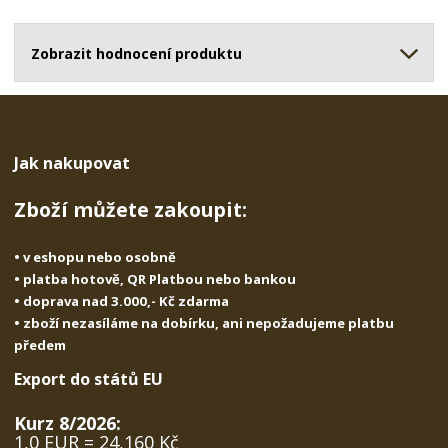
o
o
n
ž
o
č
s
ž
Zobrazit hodnocení produktu
e
t
s
t
v
t
í
v
í
Jak nakupovat
Zboží můžete zakoupit:
• v eshopu nebo osobně
• platba hotově, QR Platbou nebo bankou
• doprava nad 3.000,- Kč zdarma
• zboží nezasíláme na dobírku, ani nepožadujeme platbu
předem
Export do států EU
Kurz 8/2026:
1,0 EUR = 24,160 Kč