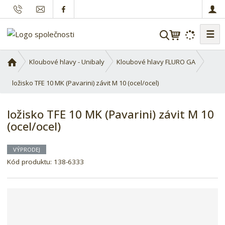
☰
V
y
h
Ú
Kloubové hlavy - Unibaly
Kloubové hlavy FLURO GA
l
v
o
ložisko TFE 10 MK (Pavarini) závit M 10 (ocel/ocel)
e
d
d
n
a
ložisko TFE 10 MK (Pavarini) závit M 10
í
t
(ocel/ocel)
s
t
r
VÝPRODEJ
a
K
Kód produktu:
138-6333
n
ó
a
d
d
o
d