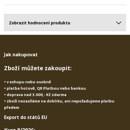
m
t
p
n
m
o
o
n
ž
o
č
s
ž
Zobrazit hodnocení produktu
e
t
s
t
v
t
í
v
í
Jak nakupovat
Zboží můžete zakoupit:
• v eshopu nebo osobně
• platba hotově, QR Platbou nebo bankou
• doprava nad 3.000,- Kč zdarma
• zboží nezasíláme na dobírku, ani nepožadujeme platbu
předem
Export do států EU