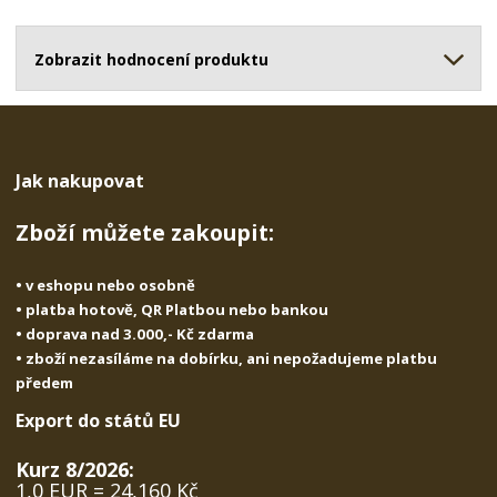
o
o
n
ž
o
č
s
ž
Zobrazit hodnocení produktu
e
t
s
t
v
t
í
v
í
Jak nakupovat
Zboží můžete zakoupit:
• v eshopu nebo osobně
• platba hotově, QR Platbou nebo bankou
• doprava nad 3.000,- Kč zdarma
• zboží nezasíláme na dobírku, ani nepožadujeme platbu
předem
Export do států EU
Kurz 8/2026:
1,0 EUR = 24,160 Kč