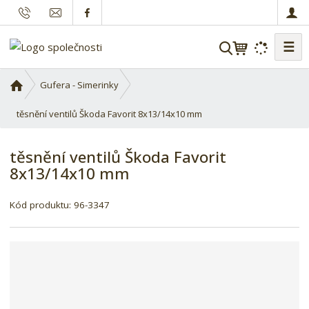
☰
V
y
h
Ú
Gufera - Simerinky
l
v
o
těsnění ventilů Škoda Favorit 8x13/14x10 mm
e
d
d
n
a
těsnění ventilů Škoda Favorit
í
t
8x13/14x10 mm
s
t
r
Kód produktu:
96-3347
a
n
a