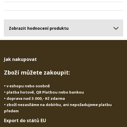
t
i
t
m
t
p
n
m
o
o
n
ž
o
č
s
ž
Zobrazit hodnocení produktu
e
t
s
t
v
t
í
v
í
Jak nakupovat
Zboží můžete zakoupit:
• v eshopu nebo osobně
• platba hotově, QR Platbou nebo bankou
• doprava nad 3.000,- Kč zdarma
• zboží nezasíláme na dobírku, ani nepožadujeme platbu
předem
Export do států EU