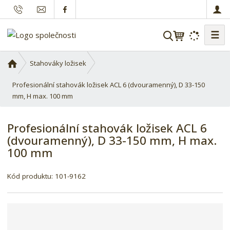
☰
V
y
h
Ú
Stahováky ložisek
l
v
o
Profesionální stahovák ložisek ACL 6 (dvouramenný), D 33-150
e
d
mm, H max. 100 mm
d
n
a
í
t
Profesionální stahovák ložisek ACL 6
s
(dvouramenný), D 33-150 mm, H max.
t
100 mm
r
a
n
Kód produktu:
101-9162
a