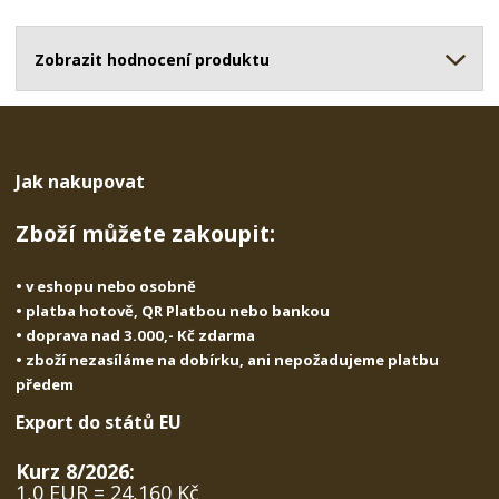
o
o
n
ž
o
č
s
ž
Zobrazit hodnocení produktu
e
t
s
t
v
t
í
v
í
Jak nakupovat
Zboží můžete zakoupit:
• v eshopu nebo osobně
• platba hotově, QR Platbou nebo bankou
• doprava nad 3.000,- Kč zdarma
• zboží nezasíláme na dobírku, ani nepožadujeme platbu
předem
Export do států EU
Kurz 8/2026:
1,0 EUR = 24,160 Kč