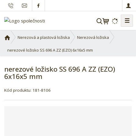
☰
V
y
h
Ú
Nerezová a plastová ložiska
Nerezová ložiska
l
v
o
nerezové ložisko SS 696 A ZZ (EZO) 6x16x5 mm
e
d
d
n
a
nerezové ložisko SS 696 A ZZ (EZO)
í
t
6x16x5 mm
s
t
r
Kód produktu:
181-8106
a
n
a