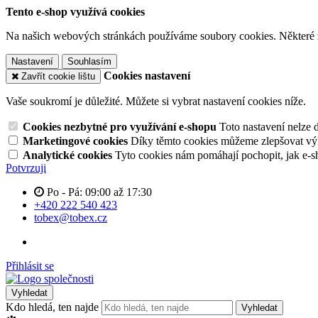
Tento e-shop využívá cookies
Na našich webových stránkách používáme soubory cookies. Některé z n
Nastavení
Souhlasím
Cookies nastavení
Zavřít cookie lištu
Vaše soukromí je důležité. Můžete si vybrat nastavení cookies níže.
Cookies nezbytné pro využívání e-shopu
Toto nastavení nelze 
Marketingové cookies
Díky těmto cookies můžeme zlepšovat výko
Analytické cookies
Tyto cookies nám pomáhají pochopit, jak e-s
Potvrzuji
Po - Pá: 09:00 až 17:30
+420 222 540 423
tobex@tobex.cz
Přihlásit se
Vyhledat
Kdo hledá, ten najde
Vyhledat