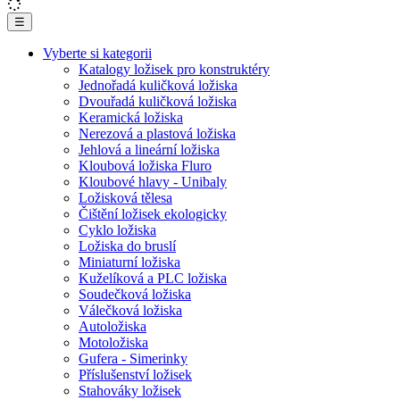
☰
Vyberte si kategorii
Katalogy ložisek pro konstruktéry
Jednořadá kuličková ložiska
Dvouřadá kuličková ložiska
Keramická ložiska
Nerezová a plastová ložiska
Jehlová a lineární ložiska
Kloubová ložiska Fluro
Kloubové hlavy - Unibaly
Ložisková tělesa
Čištění ložisek ekologicky
Cyklo ložiska
Ložiska do bruslí
Miniaturní ložiska
Kuželíková a PLC ložiska
Soudečková ložiska
Válečková ložiska
Autoložiska
Motoložiska
Gufera - Simerinky
Příslušenství ložisek
Stahováky ložisek