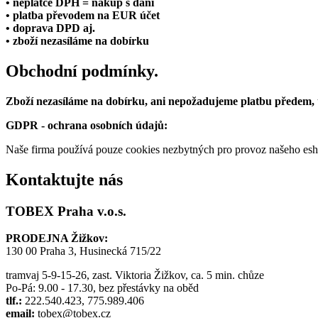
• neplátce DPH = nákup s daní
• platba převodem na EUR účet
• doprava DPD aj.
• zboží nezasíláme na dobírku
Obchodní podmínky.
Zboží nezasíláme na dobírku, ani nepožadujeme platbu předem,
GDPR - ochrana osobních údajů:
Naše firma používá pouze cookies nezbytných pro provoz našeho eshop
Kontaktujte nás
TOBEX Praha v.o.s.
PRODEJNA Žižkov:
130 00 Praha 3, Husinecká 715/22
tramvaj 5-9-15-26, zast. Viktoria Žižkov, ca. 5 min. chůze
Po-Pá: 9.00 - 17.30, bez přestávky na oběd
tlf.:
222.540.423, 775.989.406
email:
tobex@tobex.cz