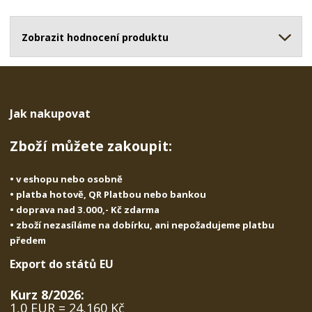
o
o
n
ž
o
č
s
ž
Zobrazit hodnocení produktu
e
t
s
t
v
t
í
v
í
Jak nakupovat
Zboží můžete zakoupit:
• v eshopu nebo osobně
• platba hotově, QR Platbou nebo bankou
• doprava nad 3.000,- Kč zdarma
• zboží nezasíláme na dobírku, ani nepožadujeme platbu
předem
Export do států EU
Kurz 8/2026:
1,0 EUR = 24,160 Kč