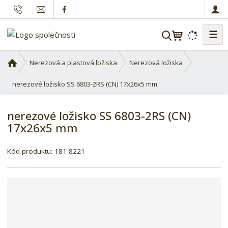
☰
V
y
h
Ú
Nerezová a plastová ložiska
Nerezová ložiska
l
v
o
nerezové ložisko SS 6803-2RS (CN) 17x26x5 mm
e
d
d
n
a
nerezové ložisko SS 6803-2RS (CN)
í
t
17x26x5 mm
s
t
r
Kód produktu:
181-8221
a
n
a