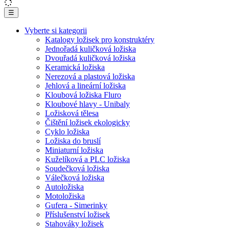
☰
Vyberte si kategorii
Katalogy ložisek pro konstruktéry
Jednořadá kuličková ložiska
Dvouřadá kuličková ložiska
Keramická ložiska
Nerezová a plastová ložiska
Jehlová a lineární ložiska
Kloubová ložiska Fluro
Kloubové hlavy - Unibaly
Ložisková tělesa
Čištění ložisek ekologicky
Cyklo ložiska
Ložiska do bruslí
Miniaturní ložiska
Kuželíková a PLC ložiska
Soudečková ložiska
Válečková ložiska
Autoložiska
Motoložiska
Gufera - Simerinky
Příslušenství ložisek
Stahováky ložisek