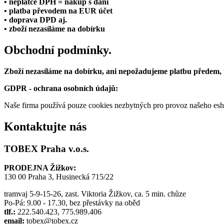
• neplátce DPH = nákup s daní
• platba převodem na EUR účet
• doprava DPD aj.
• zboží nezasíláme na dobírku
Obchodní podmínky.
Zboží nezasíláme na dobírku, ani nepožadujeme platbu předem,
GDPR - ochrana osobních údajů:
Naše firma používá pouze cookies nezbytných pro provoz našeho eshop
Kontaktujte nás
TOBEX Praha v.o.s.
PRODEJNA Žižkov:
130 00 Praha 3, Husinecká 715/22
tramvaj 5-9-15-26, zast. Viktoria Žižkov, ca. 5 min. chůze
Po-Pá: 9.00 - 17.30, bez přestávky na oběd
tlf.:
222.540.423, 775.989.406
email:
tobex@tobex.cz