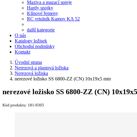
Maziva a mazací spreje
Hardy spojky
Klínové řemeny
RC vrtulník Kamov KA 52
další kategorie
O nás
Katalogy ložisek
Obchodní podmínky
Kontakt
Úvodní strana
Nerezová a plastová ložiska
Nerezová ložiska
nerezové ložisko SS 6800-ZZ (CN) 10x19x5 mm
nerezové ložisko SS 6800-ZZ (CN) 10x19
Kód produktu:
181-9305