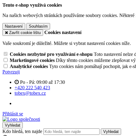
Tento e-shop využívá cookies
Na našich webových stránkách používáme soubory cookies. Některé z n
Nastavení
Souhlasím
Cookies nastavení
Zavřít cookie lištu
Vaše soukromí je důležité. Můžete si vybrat nastavení cookies níže.
Cookies nezbytné pro využívání e-shopu
Toto nastavení nelze 
Marketingové cookies
Díky těmto cookies můžeme zlepšovat výko
Analytické cookies
Tyto cookies nám pomáhají pochopit, jak e-s
Potvrzuji
Po - Pá: 09:00 až 17:30
+420 222 540 423
tobex@tobex.cz
Přihlásit se
Vyhledat
Kdo hledá, ten najde
Vyhledat