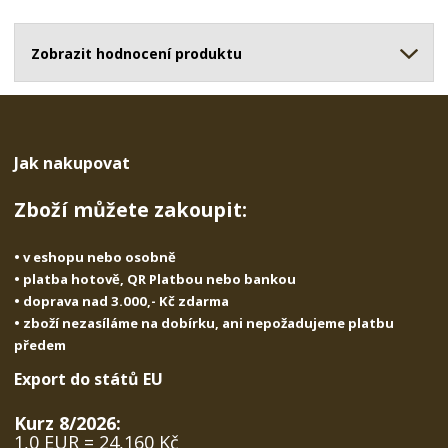
o
o
n
ž
o
č
s
ž
Zobrazit hodnocení produktu
e
t
s
t
v
t
í
v
í
Jak nakupovat
Zboží můžete zakoupit:
• v eshopu nebo osobně
• platba hotově, QR Platbou nebo bankou
• doprava nad 3.000,- Kč zdarma
• zboží nezasíláme na dobírku, ani nepožadujeme platbu
předem
Export do států EU
Kurz 8/2026:
1,0 EUR = 24,160 Kč