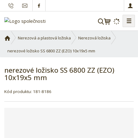
☰
V
y
h
Ú
Nerezová a plastová ložiska
Nerezová ložiska
l
v
o
nerezové ložisko SS 6800 ZZ (EZO) 10x19x5 mm
e
d
d
n
a
nerezové ložisko SS 6800 ZZ (EZO)
í
t
10x19x5 mm
s
t
r
Kód produktu:
181-8186
a
n
a