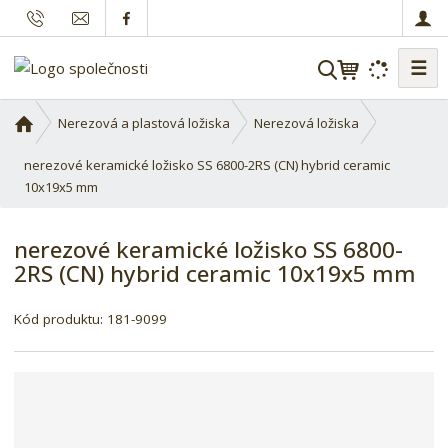
☰
V
y
h
Ú
Nerezová a plastová ložiska
Nerezová ložiska
l
v
o
nerezové keramické ložisko SS 6800-2RS (CN) hybrid ceramic
e
d
10x19x5 mm
d
n
a
í
t
nerezové keramické ložisko SS 6800-
s
2RS (CN) hybrid ceramic 10x19x5 mm
t
r
a
Kód produktu:
181-9099
n
a