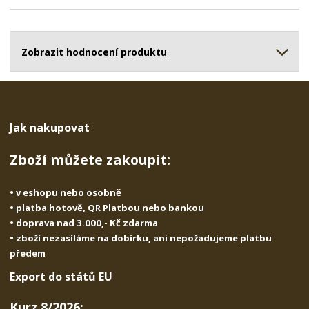
p
n
m
o
o
n
ž
o
č
s
ž
Zobrazit hodnocení produktu
e
t
s
t
v
t
í
v
í
Jak nakupovat
Zboží můžete zakoupit:
• v eshopu nebo osobně
• platba hotově, QR Platbou nebo bankou
• doprava nad 3.000,- Kč zdarma
• zboží nezasíláme na dobírku, ani nepožadujeme platbu
předem
Export do států EU
Kurz 8/2026: