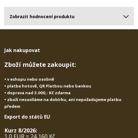
o
o
n
ž
o
č
s
ž
Zobrazit hodnocení produktu
e
t
s
t
v
t
í
v
í
Jak nakupovat
Zboží můžete zakoupit:
• v eshopu nebo osobně
• platba hotově, QR Platbou nebo bankou
• doprava nad 3.000,- Kč zdarma
• zboží nezasíláme na dobírku, ani nepožadujeme platbu
předem
Export do států EU
Kurz 8/2026:
1,0 EUR = 24,160 Kč