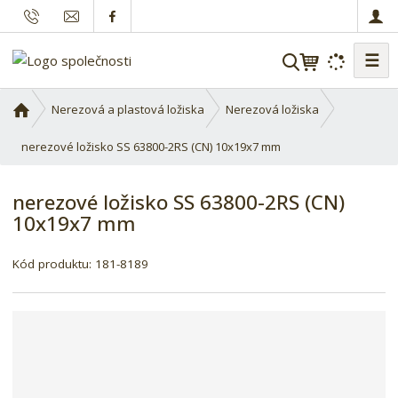
☰
V
y
h
Ú
Nerezová a plastová ložiska
Nerezová ložiska
l
v
o
nerezové ložisko SS 63800-2RS (CN) 10x19x7 mm
e
d
d
n
a
nerezové ložisko SS 63800-2RS (CN)
í
t
10x19x7 mm
s
t
r
Kód produktu:
181-8189
a
n
a