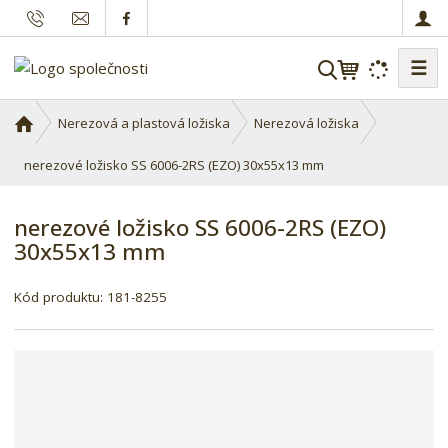
☰
V
y
h
Ú
Nerezová a plastová ložiska
Nerezová ložiska
l
v
o
nerezové ložisko SS 6006-2RS (EZO) 30x55x13 mm
e
d
d
n
a
nerezové ložisko SS 6006-2RS (EZO)
í
t
30x55x13 mm
s
t
r
Kód produktu:
181-8255
a
n
a