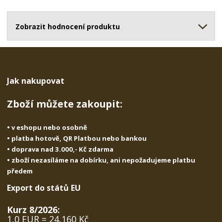
o
o
n
ž
o
č
s
ž
Zobrazit hodnocení produktu
e
t
s
t
v
t
í
v
í
Jak nakupovat
Zboží můžete zakoupit:
• v eshopu nebo osobně
• platba hotově, QR Platbou nebo bankou
• doprava nad 3.000,- Kč zdarma
• zboží nezasíláme na dobírku, ani nepožadujeme platbu
předem
Export do států EU
Kurz 8/2026:
1,0 EUR = 24,160 Kč