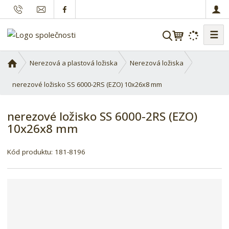
☰
V
y
h
Ú
Nerezová a plastová ložiska
Nerezová ložiska
l
v
o
nerezové ložisko SS 6000-2RS (EZO) 10x26x8 mm
e
d
d
n
a
nerezové ložisko SS 6000-2RS (EZO)
í
t
10x26x8 mm
s
t
r
Kód produktu:
181-8196
a
n
a