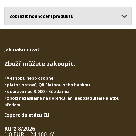
o
o
n
ž
o
č
s
ž
Zobrazit hodnocení produktu
e
t
s
t
v
t
í
v
í
Jak nakupovat
Zboží můžete zakoupit:
• v eshopu nebo osobně
• platba hotově, QR Platbou nebo bankou
• doprava nad 3.000,- Kč zdarma
• zboží nezasíláme na dobírku, ani nepožadujeme platbu
předem
Export do států EU
Kurz 8/2026:
1,0 EUR = 24,160 Kč