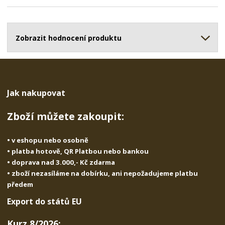
p
n
m
o
o
n
ž
o
č
s
ž
Zobrazit hodnocení produktu
e
t
s
t
v
t
í
v
í
Jak nakupovat
Zboží můžete zakoupit:
• v eshopu nebo osobně
• platba hotově, QR Platbou nebo bankou
• doprava nad 3.000,- Kč zdarma
• zboží nezasíláme na dobírku, ani nepožadujeme platbu
předem
Export do států EU
Kurz 8/2026: