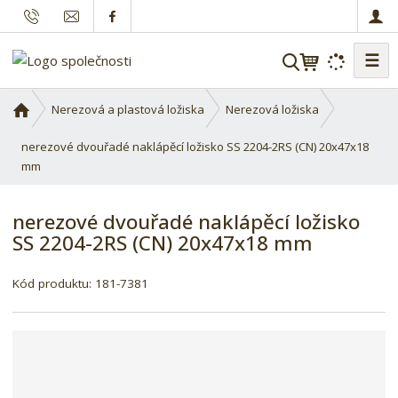
☰
V
y
h
Ú
Nerezová a plastová ložiska
Nerezová ložiska
l
v
o
nerezové dvouřadé naklápěcí ložisko SS 2204-2RS (CN) 20x47x18
e
d
mm
d
n
a
í
t
nerezové dvouřadé naklápěcí ložisko
s
SS 2204-2RS (CN) 20x47x18 mm
t
r
a
Kód produktu:
181-7381
n
a