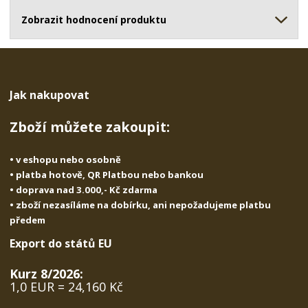
ž
o
č
s
ž
Zobrazit hodnocení produktu
e
t
s
t
v
t
í
v
í
Jak nakupovat
Zboží můžete zakoupit:
• v eshopu nebo osobně
• platba hotově, QR Platbou nebo bankou
• doprava nad 3.000,- Kč zdarma
• zboží nezasíláme na dobírku, ani nepožadujeme platbu
předem
Export do států EU
Kurz 8/2026:
1,0 EUR = 24,160 Kč