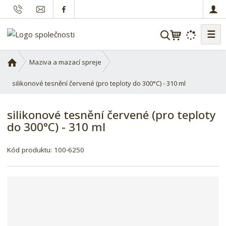
☰
V
y
h
Ú
Maziva a mazací spreje
l
v
o
silikonové tesnění červené (pro teploty do 300°C) - 310 ml
e
d
d
n
a
silikonové tesnění červené (pro teploty
í
t
do 300°C) - 310 ml
s
t
K
r
Kód produktu:
100-6250
ó
a
d
n
d
a
o
d
a