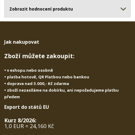
ž
o
č
s
ž
Zobrazit hodnocení produktu
e
t
s
t
v
t
í
v
í
Jak nakupovat
Zboží můžete zakoupit:
• v eshopu nebo osobně
• platba hotově, QR Platbou nebo bankou
• doprava nad 3.000,- Kč zdarma
• zboží nezasíláme na dobírku, ani nepožadujeme platbu
předem
Export do států EU
Kurz 8/2026:
1,0 EUR = 24,160 Kč