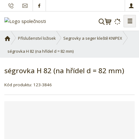
☰
V
y
h
Ú
Příslušenství ložisek
Segrovky a seger kleště KNIPEX
l
v
o
ségrovka H 82 (na hřídel d = 82 mm)
e
d
d
n
a
ségrovka H 82 (na hřídel d = 82 mm)
í
t
s
K
Kód produktu:
123-3846
t
ó
r
d
a
d
n
o
a
d
a
v
a