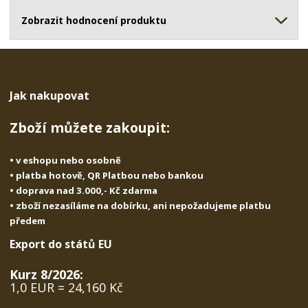
ž
o
č
s
ž
Zobrazit hodnocení produktu
e
t
s
t
v
t
í
v
í
Jak nakupovat
Zboží můžete zakoupit:
• v eshopu nebo osobně
• platba hotově, QR Platbou nebo bankou
• doprava nad 3.000,- Kč zdarma
• zboží nezasíláme na dobírku, ani nepožadujeme platbu
předem
Export do států EU
Kurz 8/2026:
1,0 EUR = 24,160 Kč