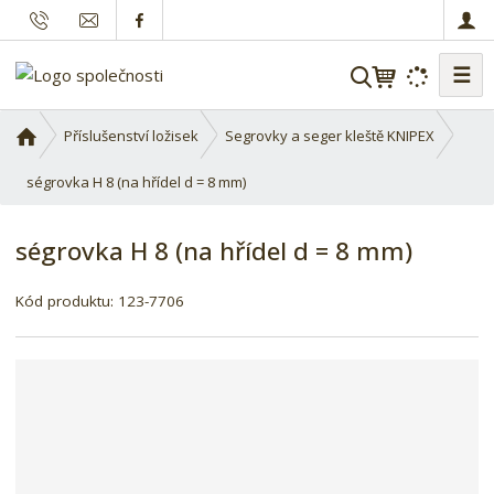
☰
V
y
h
Ú
Příslušenství ložisek
Segrovky a seger kleště KNIPEX
l
v
o
ségrovka H 8 (na hřídel d = 8 mm)
e
d
d
n
a
ségrovka H 8 (na hřídel d = 8 mm)
í
t
s
Kód produktu:
123-7706
t
r
a
n
a