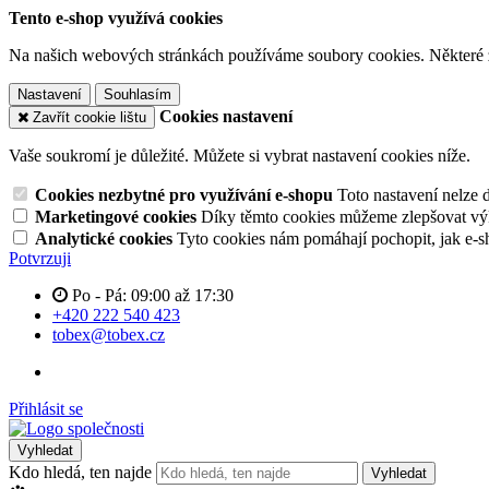
Tento e-shop využívá cookies
Na našich webových stránkách používáme soubory cookies. Některé z n
Nastavení
Souhlasím
Cookies nastavení
Zavřít cookie lištu
Vaše soukromí je důležité. Můžete si vybrat nastavení cookies níže.
Cookies nezbytné pro využívání e-shopu
Toto nastavení nelze 
Marketingové cookies
Díky těmto cookies můžeme zlepšovat výko
Analytické cookies
Tyto cookies nám pomáhají pochopit, jak e-s
Potvrzuji
Po - Pá: 09:00 až 17:30
+420 222 540 423
tobex@tobex.cz
Přihlásit se
Vyhledat
Kdo hledá, ten najde
Vyhledat