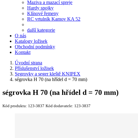
Maziva a mazací spreje
Hardy spojky
Klínové řemeny
RC vrtulník Kamov KA 52
další kategorie
O nás
Katalogy ložisek
Obchodní podmínky
Kontakt
Úvodní strana
Příslušenství ložisek
Segrovky a seger kleště KNIPEX
ségrovka H 70 (na hřídel d = 70 mm)
ségrovka H 70 (na hřídel d = 70 mm)
Kód produktu:
123-3837
Kód dodavatele:
123-3837