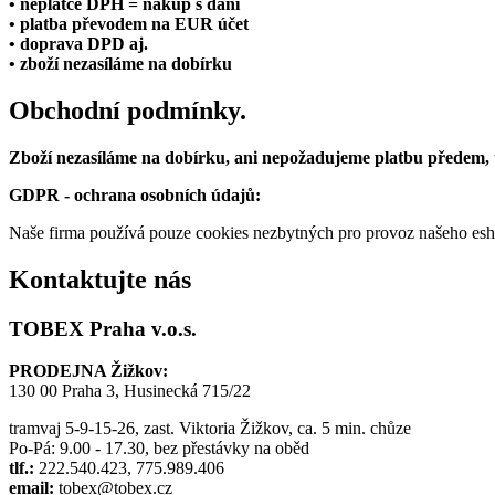
• neplátce DPH = nákup s daní
• platba převodem na EUR účet
• doprava DPD aj.
• zboží nezasíláme na dobírku
Obchodní podmínky.
Zboží nezasíláme na dobírku, ani nepožadujeme platbu předem,
GDPR - ochrana osobních údajů:
Naše firma používá pouze cookies nezbytných pro provoz našeho eshop
Kontaktujte nás
TOBEX Praha v.o.s.
PRODEJNA Žižkov:
130 00 Praha 3, Husinecká 715/22
tramvaj 5-9-15-26, zast. Viktoria Žižkov, ca. 5 min. chůze
Po-Pá: 9.00 - 17.30, bez přestávky na oběd
tlf.:
222.540.423, 775.989.406
email:
tobex@tobex.cz