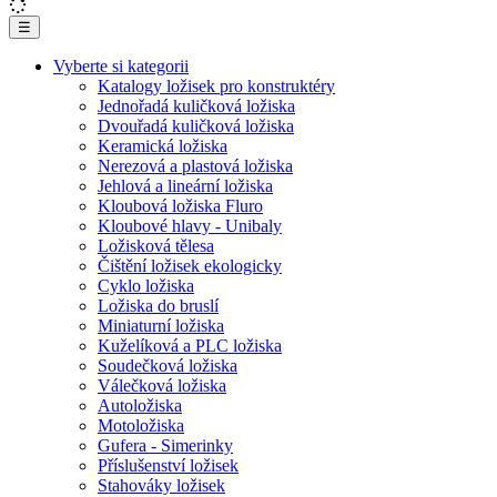
☰
Vyberte si kategorii
Katalogy ložisek pro konstruktéry
Jednořadá kuličková ložiska
Dvouřadá kuličková ložiska
Keramická ložiska
Nerezová a plastová ložiska
Jehlová a lineární ložiska
Kloubová ložiska Fluro
Kloubové hlavy - Unibaly
Ložisková tělesa
Čištění ložisek ekologicky
Cyklo ložiska
Ložiska do bruslí
Miniaturní ložiska
Kuželíková a PLC ložiska
Soudečková ložiska
Válečková ložiska
Autoložiska
Motoložiska
Gufera - Simerinky
Příslušenství ložisek
Stahováky ložisek