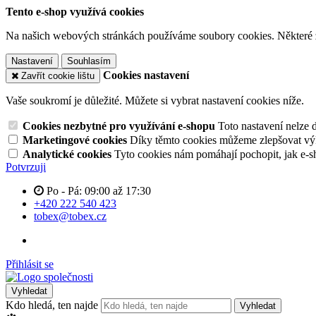
Tento e-shop využívá cookies
Na našich webových stránkách používáme soubory cookies. Některé z n
Nastavení
Souhlasím
Cookies nastavení
Zavřít cookie lištu
Vaše soukromí je důležité. Můžete si vybrat nastavení cookies níže.
Cookies nezbytné pro využívání e-shopu
Toto nastavení nelze 
Marketingové cookies
Díky těmto cookies můžeme zlepšovat výko
Analytické cookies
Tyto cookies nám pomáhají pochopit, jak e-s
Potvrzuji
Po - Pá: 09:00 až 17:30
+420 222 540 423
tobex@tobex.cz
Přihlásit se
Vyhledat
Kdo hledá, ten najde
Vyhledat