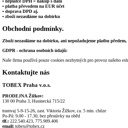
• neplátce DPH = nákup s daní
• platba převodem na EUR účet
• doprava DPD aj.
• zboží nezasíláme na dobírku
Obchodní podmínky.
Zboží nezasíláme na dobírku, ani nepožadujeme platbu předem,
GDPR - ochrana osobních údajů:
Naše firma používá pouze cookies nezbytných pro provoz našeho eshop
Kontaktujte nás
TOBEX Praha v.o.s.
PRODEJNA Žižkov:
130 00 Praha 3, Husinecká 715/22
tramvaj 5-9-15-26, zast. Viktoria Žižkov, ca. 5 min. chůze
Po-Pá: 9.00 - 17.30, bez přestávky na oběd
tlf.:
222.540.423, 775.989.406
email:
tobex@tobex.cz