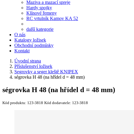
Maziva a mazací spreje
Hardy spojky
Klínové řemeny
RC vrtulník Kamov KA 52
další kategorie
O nás
Katalogy ložisek
Obchodní podmínky
Kontakt
Úvodní strana
Příslušenství ložisek
Segrovky a seger kleště KNIPEX
ségrovka H 48 (na hřídel d = 48 mm)
ségrovka H 48 (na hřídel d = 48 mm)
Kód produktu:
123-3818
Kód dodavatele:
123-3818