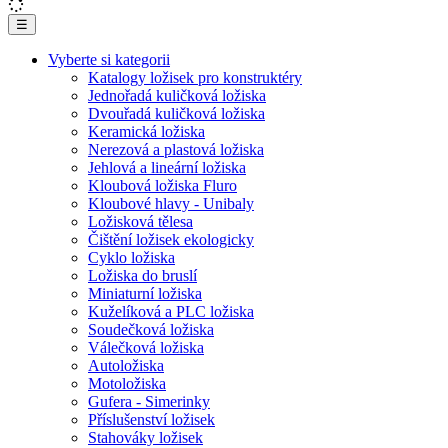
☰
Vyberte si kategorii
Katalogy ložisek pro konstruktéry
Jednořadá kuličková ložiska
Dvouřadá kuličková ložiska
Keramická ložiska
Nerezová a plastová ložiska
Jehlová a lineární ložiska
Kloubová ložiska Fluro
Kloubové hlavy - Unibaly
Ložisková tělesa
Čištění ložisek ekologicky
Cyklo ložiska
Ložiska do bruslí
Miniaturní ložiska
Kuželíková a PLC ložiska
Soudečková ložiska
Válečková ložiska
Autoložiska
Motoložiska
Gufera - Simerinky
Příslušenství ložisek
Stahováky ložisek