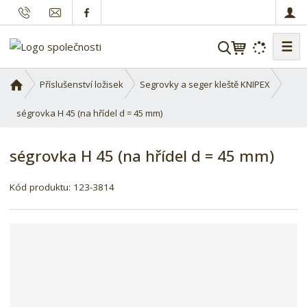
☰
V
y
h
Ú
Příslušenství ložisek
Segrovky a seger kleště KNIPEX
l
v
o
ségrovka H 45 (na hřídel d = 45 mm)
e
d
d
n
a
ségrovka H 45 (na hřídel d = 45 mm)
í
t
s
K
Kód produktu:
123-3814
t
ó
r
d
a
d
n
o
a
d
a
v
a