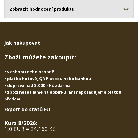
ž
o
č
s
ž
Zobrazit hodnocení produktu
e
t
s
t
v
t
í
v
í
Jak nakupovat
Zboží můžete zakoupit:
• v eshopu nebo osobně
• platba hotově, QR Platbou nebo bankou
• doprava nad 3.000,- Kč zdarma
• zboží nezasíláme na dobírku, ani nepožadujeme platbu
předem
Export do států EU
Kurz 8/2026:
1,0 EUR = 24,160 Kč