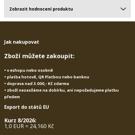
ž
o
č
s
ž
Zobrazit hodnocení produktu
e
t
s
t
v
t
í
v
í
Jak nakupovat
Zboží můžete zakoupit:
• v eshopu nebo osobně
• platba hotově, QR Platbou nebo bankou
• doprava nad 3.000,- Kč zdarma
• zboží nezasíláme na dobírku, ani nepožadujeme platbu
předem
Export do států EU
Kurz 8/2026:
1,0 EUR = 24,160 Kč