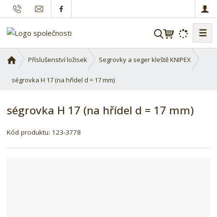
☰
V
y
h
Ú
Příslušenství ložisek
Segrovky a seger kleště KNIPEX
l
v
o
ségrovka H 17 (na hřídel d = 17 mm)
e
d
d
n
a
ségrovka H 17 (na hřídel d = 17 mm)
í
t
s
K
Kód produktu:
123-3778
t
ó
r
d
a
d
n
o
a
d
a
v
a