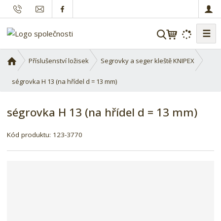
☰
V
y
h
Ú
Příslušenství ložisek
Segrovky a seger kleště KNIPEX
l
v
o
ségrovka H 13 (na hřídel d = 13 mm)
e
d
d
n
a
ségrovka H 13 (na hřídel d = 13 mm)
í
t
s
K
Kód produktu:
123-3770
t
ó
r
d
a
d
n
o
a
d
a
v
a