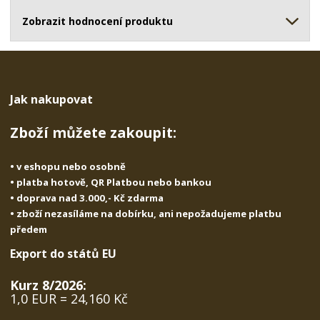
ž
o
č
s
ž
Zobrazit hodnocení produktu
e
t
s
t
v
t
í
v
í
Jak nakupovat
Zboží můžete zakoupit:
• v eshopu nebo osobně
• platba hotově, QR Platbou nebo bankou
• doprava nad 3.000,- Kč zdarma
• zboží nezasíláme na dobírku, ani nepožadujeme platbu
předem
Export do států EU
Kurz 8/2026:
1,0 EUR = 24,160 Kč