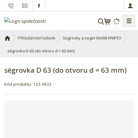
☰
V
y
h
Ú
Příslušenství ložisek
Segrovky a seger kleště KNIPEX
l
v
o
ségrovka D 63 (do otvoru d = 63 mm)
e
d
d
n
a
ségrovka D 63 (do otvoru d = 63 mm)
í
t
s
Kód produktu:
123-3832
t
r
a
n
a