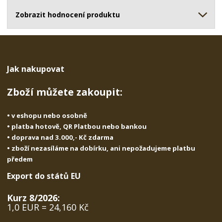
ž
o
č
s
ž
Zobrazit hodnocení produktu
e
t
s
t
v
t
í
v
í
Jak nakupovat
Zboží můžete zakoupit:
• v eshopu nebo osobně
• platba hotově, QR Platbou nebo bankou
• doprava nad 3.000,- Kč zdarma
• zboží nezasíláme na dobírku, ani nepožadujeme platbu
předem
Export do států EU
Kurz 8/2026:
1,0 EUR = 24,160 Kč