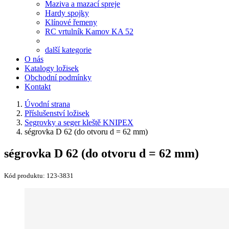
Maziva a mazací spreje
Hardy spojky
Klínové řemeny
RC vrtulník Kamov KA 52
další kategorie
O nás
Katalogy ložisek
Obchodní podmínky
Kontakt
Úvodní strana
Příslušenství ložisek
Segrovky a seger kleště KNIPEX
ségrovka D 62 (do otvoru d = 62 mm)
ségrovka D 62 (do otvoru d = 62 mm)
Kód produktu:
123-3831