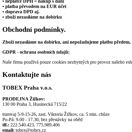
• neplátce DPH = nákup s daní
• platba převodem na EUR účet
• doprava DPD aj.
• zboží nezasíláme na dobírku
Obchodní podmínky.
Zboží nezasíláme na dobírku, ani nepožadujeme platbu předem,
GDPR - ochrana osobních údajů:
Naše firma používá pouze cookies nezbytných pro provoz našeho eshop
Kontaktujte nás
TOBEX Praha v.o.s.
PRODEJNA Žižkov:
130 00 Praha 3, Husinecká 715/22
tramvaj 5-9-15-26, zast. Viktoria Žižkov, ca. 5 min. chůze
Po-Pá: 9.00 - 17.30, bez přestávky na oběd
tlf.:
222.540.423, 775.989.406
email:
tobex@tobex.cz