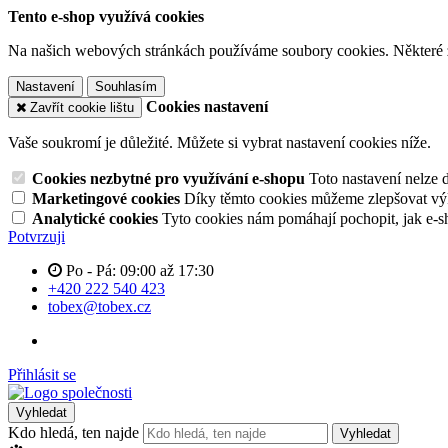
Tento e-shop využívá cookies
Na našich webových stránkách používáme soubory cookies. Některé z n
Nastavení
Souhlasím
Cookies nastavení
Zavřít cookie lištu
Vaše soukromí je důležité. Můžete si vybrat nastavení cookies níže.
Cookies nezbytné pro využívání e-shopu
Toto nastavení nelze 
Marketingové cookies
Díky těmto cookies můžeme zlepšovat výko
Analytické cookies
Tyto cookies nám pomáhají pochopit, jak e-s
Potvrzuji
Po - Pá: 09:00 až 17:30
+420 222 540 423
tobex@tobex.cz
Přihlásit se
Vyhledat
Kdo hledá, ten najde
Vyhledat