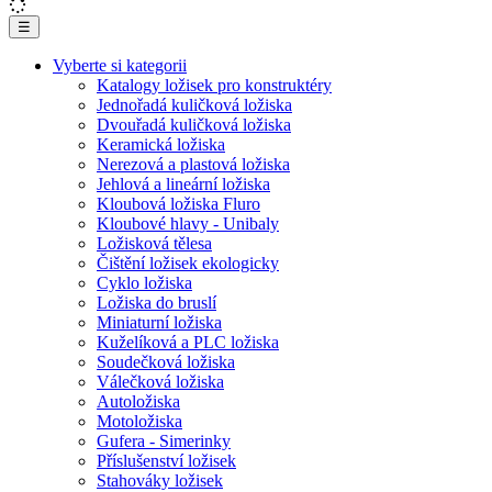
☰
Vyberte si kategorii
Katalogy ložisek pro konstruktéry
Jednořadá kuličková ložiska
Dvouřadá kuličková ložiska
Keramická ložiska
Nerezová a plastová ložiska
Jehlová a lineární ložiska
Kloubová ložiska Fluro
Kloubové hlavy - Unibaly
Ložisková tělesa
Čištění ložisek ekologicky
Cyklo ložiska
Ložiska do bruslí
Miniaturní ložiska
Kuželíková a PLC ložiska
Soudečková ložiska
Válečková ložiska
Autoložiska
Motoložiska
Gufera - Simerinky
Příslušenství ložisek
Stahováky ložisek