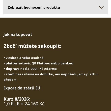
ž
o
č
s
ž
Zobrazit hodnocení produktu
e
t
s
t
v
t
í
v
í
Jak nakupovat
Zboží můžete zakoupit:
• v eshopu nebo osobně
• platba hotově, QR Platbou nebo bankou
• doprava nad 3.000,- Kč zdarma
• zboží nezasíláme na dobírku, ani nepožadujeme platbu
předem
Export do států EU
Kurz 8/2026:
1,0 EUR = 24,160 Kč