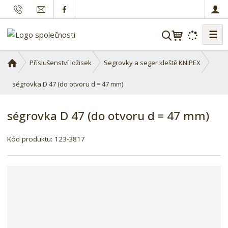
☰
V
y
h
Ú
Příslušenství ložisek
Segrovky a seger kleště KNIPEX
l
v
o
ségrovka D 47 (do otvoru d = 47 mm)
e
d
d
n
a
ségrovka D 47 (do otvoru d = 47 mm)
í
t
s
Kód produktu:
123-3817
t
r
a
n
a