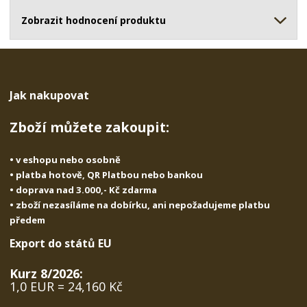
ž
o
č
s
ž
Zobrazit hodnocení produktu
e
t
s
t
v
t
í
v
í
Jak nakupovat
Zboží můžete zakoupit:
• v eshopu nebo osobně
• platba hotově, QR Platbou nebo bankou
• doprava nad 3.000,- Kč zdarma
• zboží nezasíláme na dobírku, ani nepožadujeme platbu
předem
Export do států EU
Kurz 8/2026:
1,0 EUR = 24,160 Kč