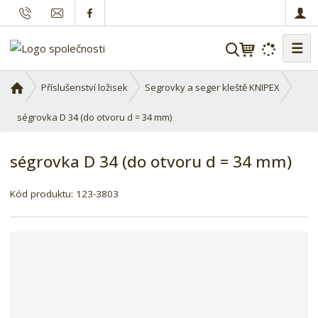
☰
V
y
h
Ú
Příslušenství ložisek
Segrovky a seger kleště KNIPEX
l
v
o
ségrovka D 34 (do otvoru d = 34 mm)
e
d
d
n
a
ségrovka D 34 (do otvoru d = 34 mm)
í
t
s
Kód produktu:
123-3803
t
r
a
n
a