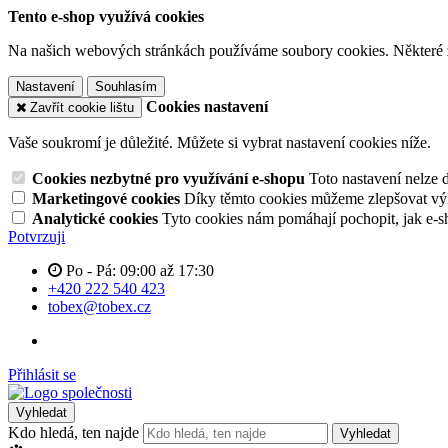
Tento e-shop využívá cookies
Na našich webových stránkách používáme soubory cookies. Některé z n
Nastavení
Souhlasím
Cookies nastavení
Zavřít cookie lištu
Vaše soukromí je důležité. Můžete si vybrat nastavení cookies níže.
Cookies nezbytné pro využívání e-shopu
Toto nastavení nelze 
Marketingové cookies
Díky těmto cookies můžeme zlepšovat výko
Analytické cookies
Tyto cookies nám pomáhají pochopit, jak e-s
Potvrzuji
Po - Pá: 09:00 až 17:30
+420 222 540 423
tobex@tobex.cz
Přihlásit se
Vyhledat
Kdo hledá, ten najde
Vyhledat