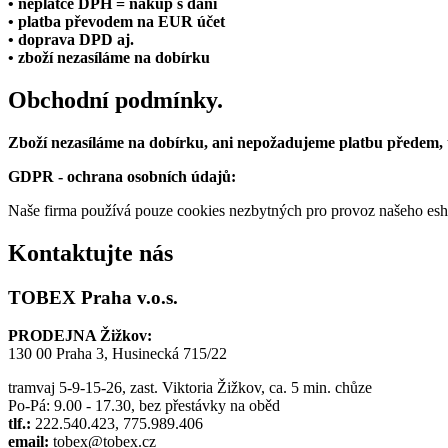
• neplátce DPH = nákup s daní
• platba převodem na EUR účet
• doprava DPD aj.
• zboží nezasíláme na dobírku
Obchodní podmínky.
Zboží nezasíláme na dobírku, ani nepožadujeme platbu předem,
GDPR - ochrana osobních údajů:
Naše firma používá pouze cookies nezbytných pro provoz našeho eshop
Kontaktujte nás
TOBEX Praha v.o.s.
PRODEJNA Žižkov:
130 00 Praha 3, Husinecká 715/22
tramvaj 5-9-15-26, zast. Viktoria Žižkov, ca. 5 min. chůze
Po-Pá: 9.00 - 17.30, bez přestávky na oběd
tlf.:
222.540.423, 775.989.406
email:
tobex@tobex.cz