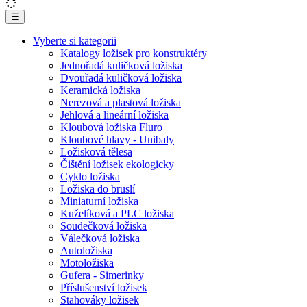
☰
Vyberte si kategorii
Katalogy ložisek pro konstruktéry
Jednořadá kuličková ložiska
Dvouřadá kuličková ložiska
Keramická ložiska
Nerezová a plastová ložiska
Jehlová a lineární ložiska
Kloubová ložiska Fluro
Kloubové hlavy - Unibaly
Ložisková tělesa
Čištění ložisek ekologicky
Cyklo ložiska
Ložiska do bruslí
Miniaturní ložiska
Kuželíková a PLC ložiska
Soudečková ložiska
Válečková ložiska
Autoložiska
Motoložiska
Gufera - Simerinky
Příslušenství ložisek
Stahováky ložisek