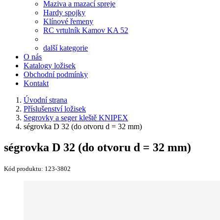
Maziva a mazací spreje
Hardy spojky
Klínové řemeny
RC vrtulník Kamov KA 52
další kategorie
O nás
Katalogy ložisek
Obchodní podmínky
Kontakt
Úvodní strana
Příslušenství ložisek
Segrovky a seger kleště KNIPEX
ségrovka D 32 (do otvoru d = 32 mm)
ségrovka D 32 (do otvoru d = 32 mm)
Kód produktu:
123-3802