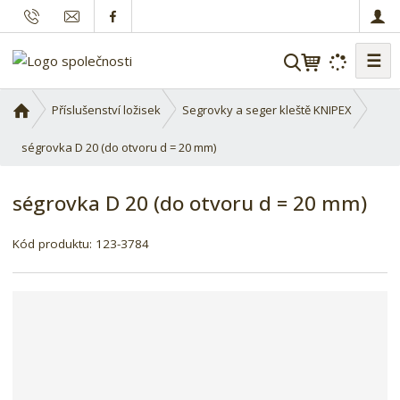
☰
V
y
h
Ú
Příslušenství ložisek
Segrovky a seger kleště KNIPEX
l
v
o
ségrovka D 20 (do otvoru d = 20 mm)
e
d
d
n
a
ségrovka D 20 (do otvoru d = 20 mm)
í
t
s
Kód produktu:
123-3784
t
r
a
n
a