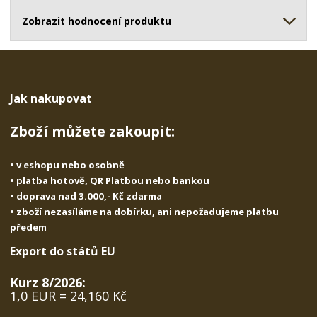
ž
o
č
s
ž
Zobrazit hodnocení produktu
e
t
s
t
v
t
í
v
í
Jak nakupovat
Zboží můžete zakoupit:
• v eshopu nebo osobně
• platba hotově, QR Platbou nebo bankou
• doprava nad 3.000,- Kč zdarma
• zboží nezasíláme na dobírku, ani nepožadujeme platbu
předem
Export do států EU
Kurz 8/2026:
1,0 EUR = 24,160 Kč