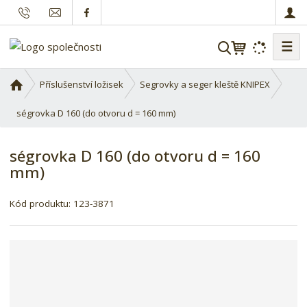
☰
V
y
h
Ú
Příslušenství ložisek
Segrovky a seger kleště KNIPEX
l
v
o
ségrovka D 160 (do otvoru d = 160 mm)
e
d
d
n
a
ségrovka D 160 (do otvoru d = 160
í
t
mm)
s
t
r
Kód produktu:
123-3871
a
n
a