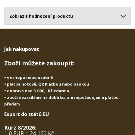
o
o
n
ž
o
č
s
ž
Zobrazit hodnocení produktu
e
t
s
t
v
t
í
v
í
Jak nakupovat
Zboží můžete zakoupit:
• v eshopu nebo osobně
• platba hotově, QR Platbou nebo bankou
• doprava nad 3.000,- Kč zdarma
• zboží nezasíláme na dobírku, ani nepožadujeme platbu
předem
Export do států EU
Kurz 8/2026:
1,0 EUR = 24,160 Kč