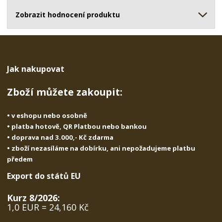
ž
o
č
s
ž
Zobrazit hodnocení produktu
e
t
s
t
v
t
í
v
í
Jak nakupovat
Zboží můžete zakoupit:
• v eshopu nebo osobně
• platba hotově, QR Platbou nebo bankou
• doprava nad 3.000,- Kč zdarma
• zboží nezasíláme na dobírku, ani nepožadujeme platbu
předem
Export do států EU
Kurz 8/2026:
1,0 EUR = 24,160 Kč