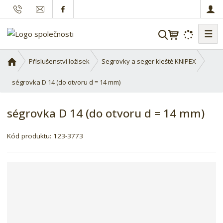
☰
V
y
h
Ú
Příslušenství ložisek
Segrovky a seger kleště KNIPEX
l
v
o
ségrovka D 14 (do otvoru d = 14 mm)
e
d
d
n
a
ségrovka D 14 (do otvoru d = 14 mm)
í
t
s
Kód produktu:
123-3773
t
r
a
n
a