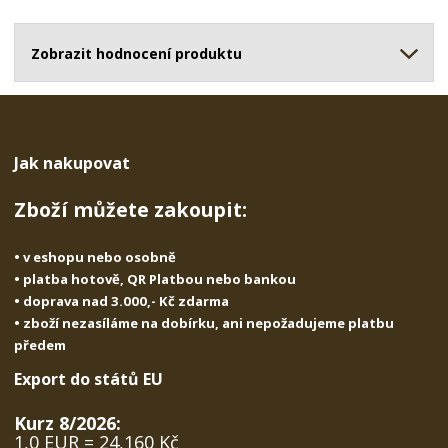
o
o
n
ž
o
č
s
ž
Zobrazit hodnocení produktu
e
t
s
t
v
t
í
v
í
Jak nakupovat
Zboží můžete zakoupit:
• v eshopu nebo osobně
• platba hotově, QR Platbou nebo bankou
• doprava nad 3.000,- Kč zdarma
• zboží nezasíláme na dobírku, ani nepožadujeme platbu
předem
Export do států EU
Kurz 8/2026:
1,0 EUR = 24,160 Kč