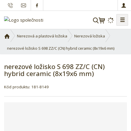
☰
V
y
h
Ú
Nerezová a plastová ložiska
Nerezová ložiska
l
v
o
nerezové ložisko S 698 ZZ/C (CN) hybrid ceramic (8x19x6 mm)
e
d
d
n
a
nerezové ložisko S 698 ZZ/C (CN)
í
t
hybrid ceramic (8x19x6 mm)
s
t
r
Kód produktu:
181-8149
a
n
a