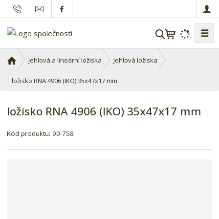
☰
V
y
h
Ú
Jehlová a lineární ložiska
Jehlová ložiska
l
v
o
ložisko RNA 4906 (IKO) 35x47x17 mm
e
d
d
n
a
ložisko RNA 4906 (IKO) 35x47x17 mm
í
t
s
K
Kód produktu:
90-758
t
ó
r
d
a
d
n
o
a
d
a
v
a