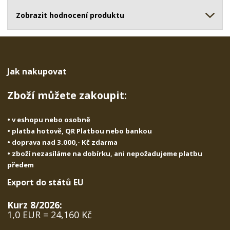
ž
o
č
s
ž
Zobrazit hodnocení produktu
e
t
s
t
v
t
í
v
í
Jak nakupovat
Zboží můžete zakoupit:
• v eshopu nebo osobně
• platba hotově, QR Platbou nebo bankou
• doprava nad 3.000,- Kč zdarma
• zboží nezasíláme na dobírku, ani nepožadujeme platbu
předem
Export do států EU
Kurz 8/2026:
1,0 EUR = 24,160 Kč