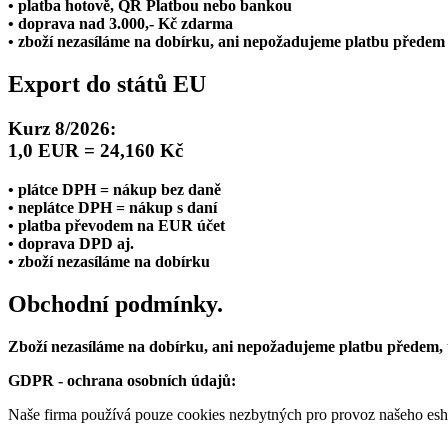
• platba hotově, QR Platbou nebo bankou
• doprava nad 3.000,- Kč zdarma
• zboží nezasíláme na dobírku, ani nepožadujeme platbu předem
Export do států EU
Kurz 8/2026:
1,0 EUR = 24,160 Kč
• plátce DPH = nákup bez daně
• neplátce DPH = nákup s daní
• platba převodem na EUR účet
• doprava DPD aj.
• zboží nezasíláme na dobírku
Obchodní podmínky.
Zboží nezasíláme na dobírku, ani nepožadujeme platbu předem,
GDPR - ochrana osobních údajů:
Naše firma používá pouze cookies nezbytných pro provoz našeho eshop