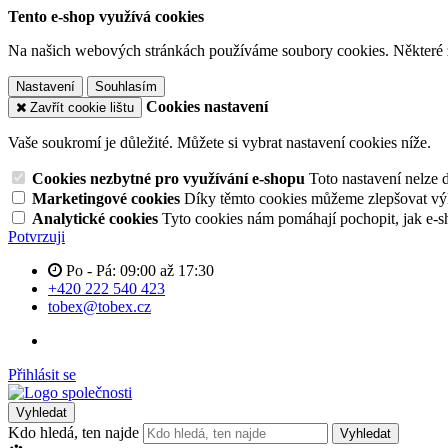
Tento e-shop využívá cookies
Na našich webových stránkách používáme soubory cookies. Některé z n
Nastavení
Souhlasím
Cookies nastavení
Zavřít cookie lištu
Vaše soukromí je důležité. Můžete si vybrat nastavení cookies níže.
Cookies nezbytné pro využívání e-shopu
Toto nastavení nelze 
Marketingové cookies
Díky těmto cookies můžeme zlepšovat výko
Analytické cookies
Tyto cookies nám pomáhají pochopit, jak e-s
Potvrzuji
Po - Pá: 09:00 až 17:30
+420 222 540 423
tobex@tobex.cz
Přihlásit se
Vyhledat
Kdo hledá, ten najde
Vyhledat