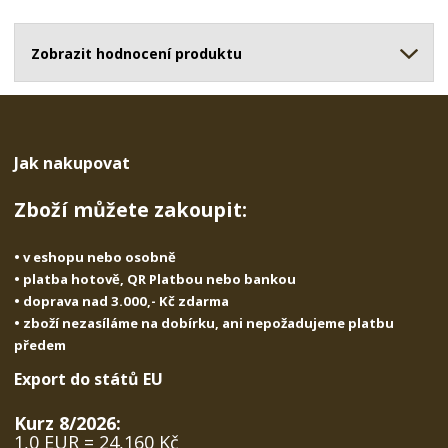
o
o
n
ž
o
č
s
ž
Zobrazit hodnocení produktu
e
t
s
t
v
t
í
v
í
Jak nakupovat
Zboží můžete zakoupit:
• v eshopu nebo osobně
• platba hotově, QR Platbou nebo bankou
• doprava nad 3.000,- Kč zdarma
• zboží nezasíláme na dobírku, ani nepožadujeme platbu
předem
Export do států EU
Kurz 8/2026:
1,0 EUR = 24,160 Kč