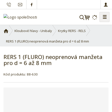
☰
V
y
h
Ú
Kloubové hlavy - Unibaly
Krytky RERS - RELS
l
v
o
RERS 1 (FLURO) neoprenová manžeta pro d = 6 až 8 mm
e
d
d
n
a
RERS 1 (FLURO) neoprenová manžeta
í
t
pro d = 6 až 8 mm
s
t
K
r
Kód produktu:
88-630
ó
a
d
n
d
a
o
d
a