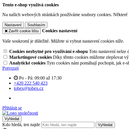
Tento e-shop využívá cookies
Na našich webových stránkách používáme soubory cookies. Některé z n
Nastavení
Souhlasím
Cookies nastavení
Zavřít cookie lištu
Vaše soukromí je důležité. Můžete si vybrat nastavení cookies níže.
Cookies nezbytné pro využívání e-shopu
Toto nastavení nelze 
Marketingové cookies
Díky těmto cookies můžeme zlepšovat výko
Analytické cookies
Tyto cookies nám pomáhají pochopit, jak e-s
Potvrzuji
Po - Pá: 09:00 až 17:30
+420 222 540 423
tobex@tobex.cz
Přihlásit se
Vyhledat
Kdo hledá, ten najde
Vyhledat