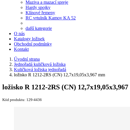
Maziva a mazací spreje
Hardy spojky
Klínové řemeny
RC vrtulník Kamov KA 52
další kategorie
O nás
Katalogy ložisek
Obchodní podmínky
Kontakt
Úvodní strana
Jednořadá kuličková ložiska
Kuličková ložiska jednořadá
ložisko R 1212-2RS (CN) 12,7x19,05x3,967 mm
ložisko R 1212-2RS (CN) 12,7x19,05x3,96
Kód produktu:
129-4436