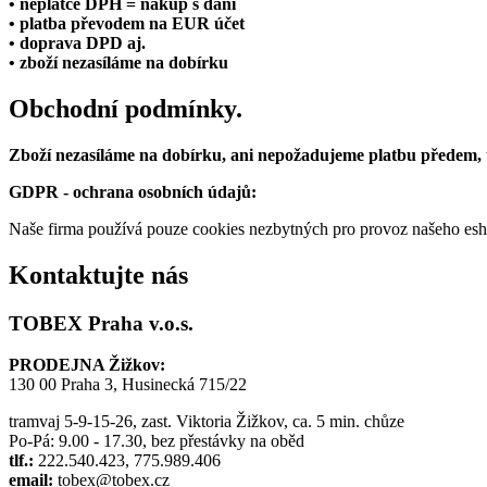
• neplátce DPH = nákup s daní
• platba převodem na EUR účet
• doprava DPD aj.
• zboží nezasíláme na dobírku
Obchodní podmínky.
Zboží nezasíláme na dobírku, ani nepožadujeme platbu předem,
GDPR - ochrana osobních údajů:
Naše firma používá pouze cookies nezbytných pro provoz našeho eshop
Kontaktujte nás
TOBEX Praha v.o.s.
PRODEJNA Žižkov:
130 00 Praha 3, Husinecká 715/22
tramvaj 5-9-15-26, zast. Viktoria Žižkov, ca. 5 min. chůze
Po-Pá: 9.00 - 17.30, bez přestávky na oběd
tlf.:
222.540.423, 775.989.406
email:
tobex@tobex.cz