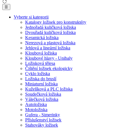
☰
Vyberte si kategorii
Katalogy ložisek pro konstruktéry
Jednořadá kuličková ložiska
Dvouřadá kuličková ložiska
Keramická ložiska
Nerezová a plastová ložiska
Jehlová a lineární ložiska
Kloubová ložiska
Kloubové hlavy - Unibaly
Ložisková tělesa
Čištění ložisek ekologicky
Cyklo ložiska
Ložiska do bruslí
Miniaturní ložiska
Kuželíková a PLC ložiska
Soudečková ložiska
Válečková ložiska
Autoložiska
Motoložiska
Gufera - Simerinky
Příslušenství ložisek
Stahováky ložisek