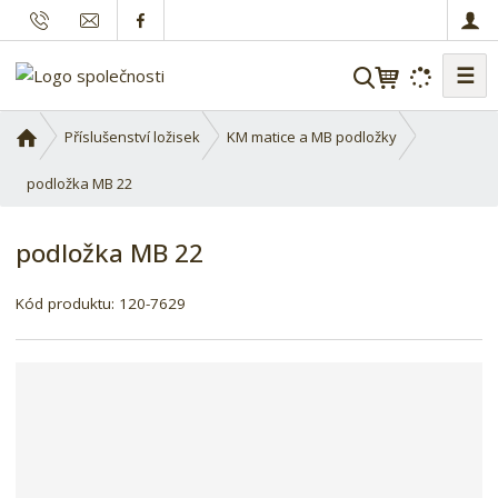
☰
V
y
h
Ú
Příslušenství ložisek
KM matice a MB podložky
l
v
o
podložka MB 22
e
d
d
n
a
podložka MB 22
í
t
s
Kód produktu:
120-7629
t
r
a
n
a