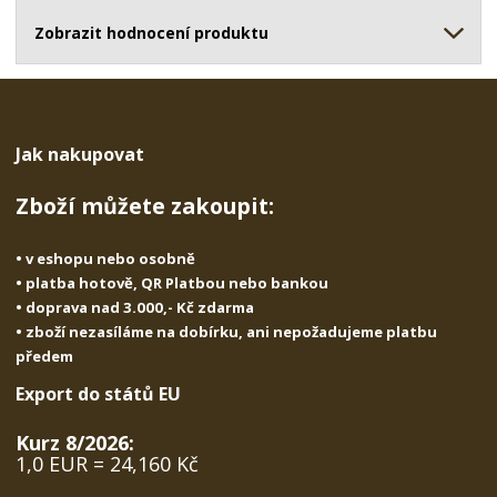
ž
o
č
s
ž
Zobrazit hodnocení produktu
e
t
s
t
v
t
í
v
í
Jak nakupovat
Zboží můžete zakoupit:
• v eshopu nebo osobně
• platba hotově, QR Platbou nebo bankou
• doprava nad 3.000,- Kč zdarma
• zboží nezasíláme na dobírku, ani nepožadujeme platbu
předem
Export do států EU
Kurz 8/2026:
1,0 EUR = 24,160 Kč