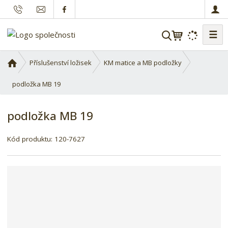
☰
V
y
h
Ú
Příslušenství ložisek
KM matice a MB podložky
l
v
o
podložka MB 19
e
d
d
n
a
podložka MB 19
í
t
s
Kód produktu:
120-7627
t
r
a
n
a