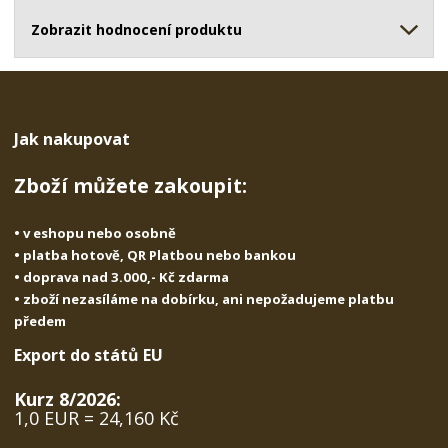
ž
o
č
s
ž
Zobrazit hodnocení produktu
e
t
s
t
v
t
í
v
í
Jak nakupovat
Zboží můžete zakoupit:
• v eshopu nebo osobně
• platba hotově, QR Platbou nebo bankou
• doprava nad 3.000,- Kč zdarma
• zboží nezasíláme na dobírku, ani nepožadujeme platbu
předem
Export do států EU
Kurz 8/2026:
1,0 EUR = 24,160 Kč