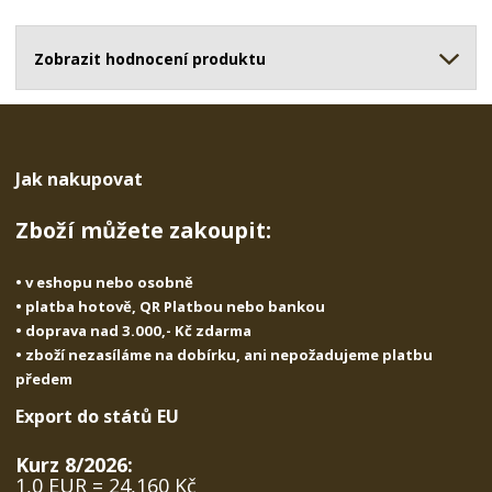
o
o
n
ž
o
č
s
ž
Zobrazit hodnocení produktu
e
t
s
t
v
t
í
v
í
Jak nakupovat
Zboží můžete zakoupit:
• v eshopu nebo osobně
• platba hotově, QR Platbou nebo bankou
• doprava nad 3.000,- Kč zdarma
• zboží nezasíláme na dobírku, ani nepožadujeme platbu
předem
Export do států EU
Kurz 8/2026:
1,0 EUR = 24,160 Kč