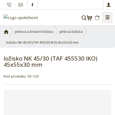
☰
V
y
h
Ú
Jehlová a lineární ložiska
Jehlová ložiska
l
v
o
ložisko NK 45/30 (TAF 455530 IKO) 45x55x30 mm
e
d
d
n
a
ložisko NK 45/30 (TAF 455530 IKO)
í
t
45x55x30 mm
s
t
K
r
Kód produktu:
90-729
ó
a
d
n
d
a
o
d
a