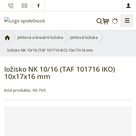
☰
V
y
h
Ú
Jehlová a lineární ložiska
Jehlová ložiska
l
v
o
ložisko NK 10/16 (TAF 101716 IKO) 10x17x16 mm
e
d
d
n
a
ložisko NK 10/16 (TAF 101716 IKO)
í
t
10x17x16 mm
s
t
K
r
Kód produktu:
90-705
ó
a
d
n
d
a
o
d
a