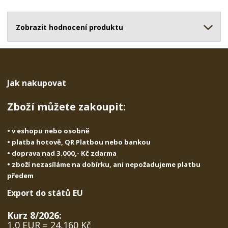
o
o
n
ž
o
č
s
ž
Zobrazit hodnocení produktu
e
t
s
t
v
t
í
v
í
Jak nakupovat
Zboží můžete zakoupit:
• v eshopu nebo osobně
• platba hotově, QR Platbou nebo bankou
• doprava nad 3.000,- Kč zdarma
• zboží nezasíláme na dobírku, ani nepožadujeme platbu
předem
Export do států EU
Kurz 8/2026:
1,0 EUR = 24,160 Kč